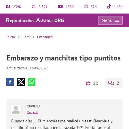
239K
5.391
158K
37K
1.654
Menú
Embarazo y manchitas tipo puntitos
Inicio
Foro
Embarazo
Embarazo y manchitas tipo puntitos
Actualizado el 16/06/2025
22
2
saioa.89
Ver perfil
Buenos días… El miércoles me realicé un test Clearblue y
me dio cómo resultado (embarazada 1-2). Por la tarde al