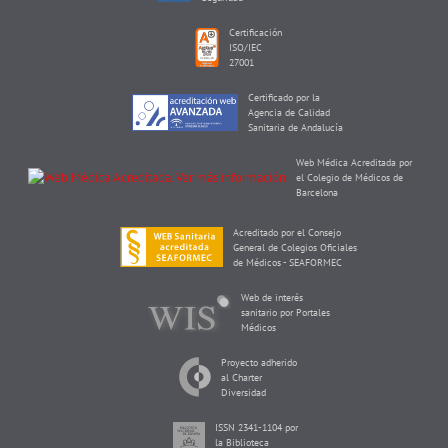
Certificación
ISO/IEC
27001
Certificado por la
Agencia de Calidad
Sanitaria de Andalucía
Web Médica Acreditada por
el Colegio de Médicos de
Barcelona
Acreditado por el Consejo
General de Colegios Oficiales
de Médicos - SEAFORMEC
Web de interés
sanitario por Portales
Médicos
Proyecto adherido
al Charter
Diversidad
ISSN 2341-1104 por
la Biblioteca