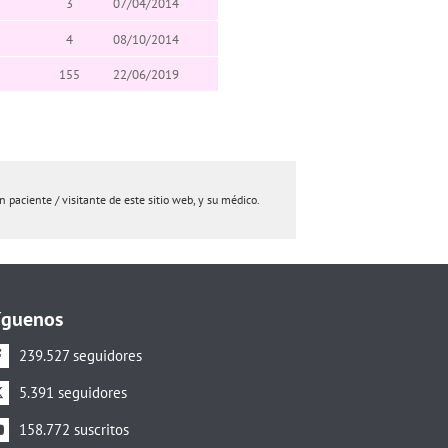
3
07/04/2014
4
08/10/2014
155
22/06/2019
paciente / visitante de este sitio web, y su médico.
íguenos
239.527 seguidores
5.391 seguidores
158.772 suscritos