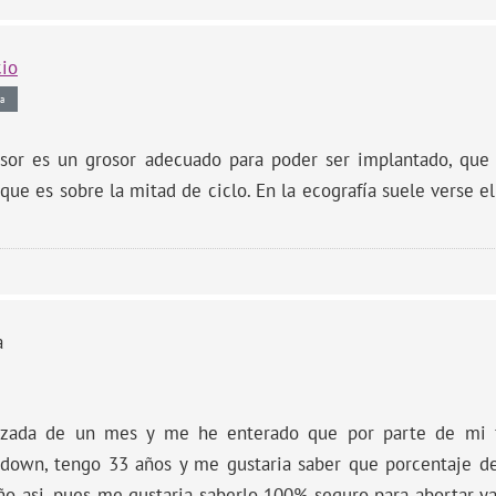
cio
a
or es un grosor adecuado para poder ser implantado, que 
ue es sobre la mitad de ciclo. En la ecografía suele verse el
a
azada de un mes y me he enterado que por parte de mi 
 down, tengo 33 años y me gustaria saber que porcentaje de
o asi, pues me gustaria saberlo 100% seguro para abortar 