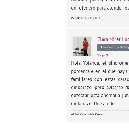
oni dienero para atender 
27/03/2013 a las 13:56
Clara
Miret Lu
Farmacéutica y embriólog
Ver perfil
Hola Yolanda, el síndrom
porcentaje en el que hay u
familiares con estas cara
embarazo, pero avisarte d
detectar esta anomalía jun
embarazo. Un saludo.
28/03/2013 a las 10:20