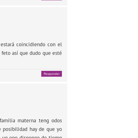
estará coincidiendo con el
 feto así que dudo que esté
Responder
familia materna teng odos
 posibilidad hay de que yo
ya uq eno dispongo de tiemp