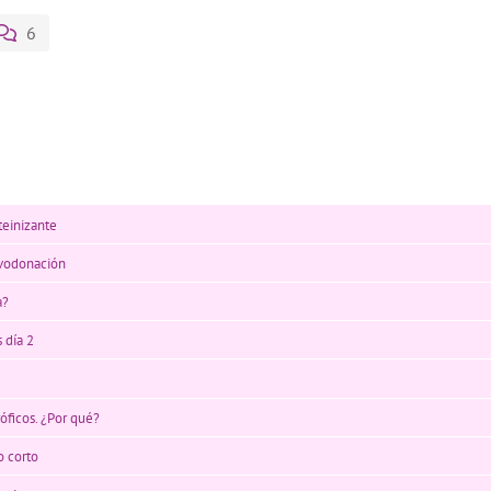
6
teinizante
ovodonación
a?
 día 2
óficos. ¿Por qué?
o corto