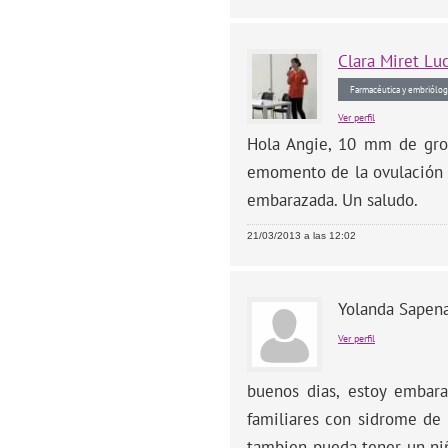
Clara
Miret Lu
Farmacéutica y embriólog
Ver perfil
Hola Angie, 10 mm de gros
emomento de la ovulación q
embarazada. Un saludo.
21/03/2013 a las 12:02
Yolanda Sapen
Ver perfil
buenos dias, estoy embar
familiares con sidrome de
tambien pueda tener un niñ