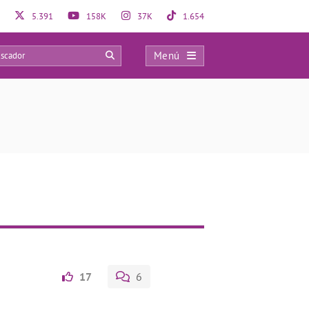
5.391
158K
37K
1.654
Menú
0
17
6