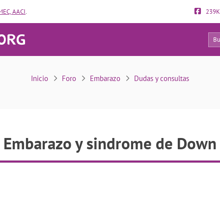
EC, AACI
.
239K
11
Embarazo y sindrome de Down
Inicio
Foro
Embarazo
Dudas y consultas
Embarazo y sindrome de Down