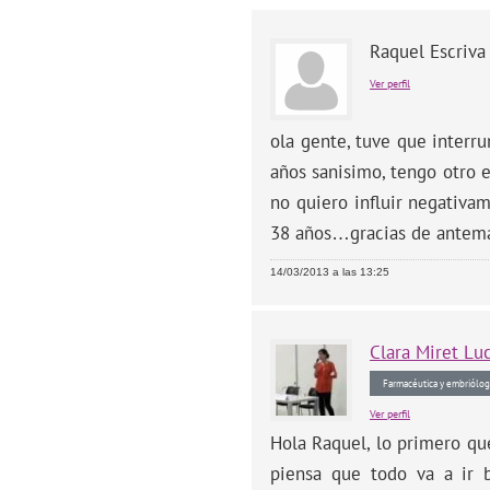
Raquel Escriva
Ver perfil
ola gente, tuve que interr
años sanisimo, tengo otro 
no quiero influir negativa
38 años…gracias de antem
14/03/2013 a las 13:25
Clara
Miret Lu
Farmacéutica y embriólog
Ver perfil
Hola Raquel, lo primero qu
piensa que todo va a ir 