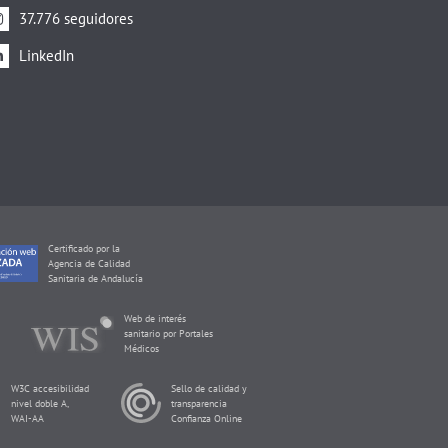
37.776 seguidores
LinkedIn
Certificado por la
Agencia de Calidad
Sanitaria de Andalucía
Web de interés
sanitario por Portales
Médicos
W3C accesibilidad
Sello de calidad y
nivel doble A,
transparencia
WAI-AA
Confianza Online