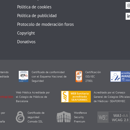
Política de cookies
Política de publicidad
Protocolo de moderación foros
Copyright
Donativos
tenido
Certificado de conformidad
Certificación
editada
con el Esquema Nacional de
ISO/IEC
I
Seguridad
27001
Web Médica Acreditada por
Acreditado por el Consejo
el Colegio de Médicos de
General de Colegios Oficiales
Barcelona
de Médicos - SEAFORMEC
 por
Certificado de
Wordfence
seguridad
Security
paña
Comodo SSL
Premium