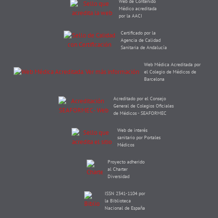
Web de Contenido
Médico acreditada
por la AACI
Certificado por la
Agencia de Calidad
Sanitaria de Andalucía
Web Médica Acreditada por
el Colegio de Médicos de
Barcelona
Acreditado por el Consejo
General de Colegios Oficiales
de Médicos - SEAFORMEC
Web de interés
sanitario por Portales
Médicos
Proyecto adherido
al Charter
Diversidad
ISSN 2341-1104 por
la Biblioteca
Nacional de España