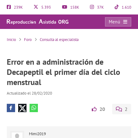
239K
5.393
158K
37K
1.610
Menú
Error en a administración de Decapeptil el primer día del ciclo menstrual
Inicio
Foro
Consulta al especialista
Error en a administración de
Decapeptil el primer día del ciclo
menstrual
Actualizado el 28/02/2020
20
2
Mimi2019