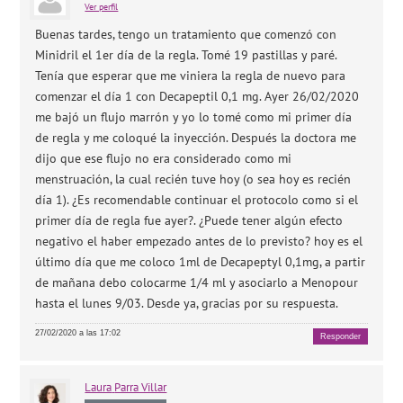
Ver perfil
Buenas tardes, tengo un tratamiento que comenzó con
Minidril el 1er día de la regla. Tomé 19 pastillas y paré.
Tenía que esperar que me viniera la regla de nuevo para
comenzar el día 1 con Decapeptil 0,1 mg. Ayer 26/02/2020
me bajó un flujo marrón y yo lo tomé como mi primer día
de regla y me coloqué la inyección. Después la doctora me
dijo que ese flujo no era considerado como mi
menstruación, la cual recién tuve hoy (o sea hoy es recién
día 1). ¿Es recomendable continuar el protocolo como si el
primer día de regla fue ayer?. ¿Puede tener algún efecto
negativo el haber empezado antes de lo previsto? hoy es el
último día que me coloco 1ml de Decapeptyl 0,1mg, a partir
de mañana debo colocarme 1/4 ml y asociarlo a Menopour
hasta el lunes 9/03. Desde ya, gracias por su respuesta.
27/02/2020 a las 17:02
Responder
Laura
Parra Villar