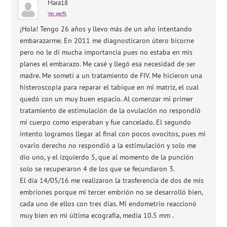
Mara18
Ver perfil
¡Hola! Tengo 26 años y llevo más de un año intentando
embarazarme. En 2011 me diagnosticaron útero bicorne
pero no le di mucha importancia pues no estaba en mis
planes el embarazo. Me casé y llegó esa necesidad de ser
madre. Me sometí a un tratamiento de FIV. Me hicieron una
histeroscopia para reparar el tabique en mi matriz, el cual
quedó con un muy buen espacio. Al comenzar mi primer
tratamiento de estimulación de la ovulación no respondió
mi cuerpo como esperaban y fue cancelado. El segundo
intento logramos llegar al final con pocos ovocitos, pues mi
ovario derecho no respondió a la estimulación y solo me
dio uno, y el izquierdo 5, que al momento de la punción
solo se recuperaron 4 de los que se fecundaron 3.
El día 14/05/16 me realizaron la trasferencia de dos de mis
embriones porque mi tercer embrión no se desarrolló bien,
cada uno de ellos con tres días. Mi endometrio reaccionó
muy bien en mi última ecografía, media 10.5 mm .