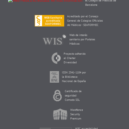
el Colegio de Médicos de
Barcelona
Acreditado por el Consejo
General de Colegios Oficiales
de Médicos - SEAFORMEC
Web de interés
sanitario por Portales
Médicos
Proyecto adherido
al Charter
Diversidad
ISSN 2341-1104 por
la Biblioteca
Nacional de España
Certificado de
seguridad
Comodo SSL
Wordfence
Security
Premium
W3C accesibilidad