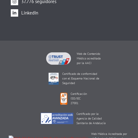
37.776 seguidores
LinkedIn
Web de Contenido
Médico acreditada
por la AACI
Certificado de conformidad
con el Esquema Nacional de
Seguridad
Certificación
ISO/IEC
27001
Certificado por la
Agencia de Calidad
Sanitaria de Andalucía
Web Médica Acreditada por