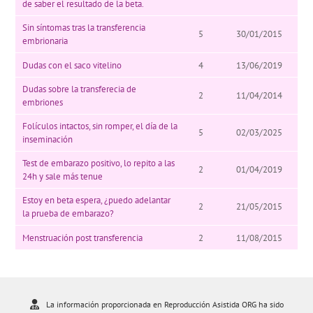
de saber el resultado de la beta.
Sin síntomas tras la transferencia
5
30/01/2015
embrionaria
Dudas con el saco vitelino
4
13/06/2019
Dudas sobre la transferecia de
2
11/04/2014
embriones
Folículos intactos, sin romper, el día de la
5
02/03/2025
inseminación
Test de embarazo positivo, lo repito a las
2
01/04/2019
24h y sale más tenue
Estoy en beta espera, ¿puedo adelantar
2
21/05/2015
la prueba de embarazo?
Menstruación post transferencia
2
11/08/2015
La información proporcionada en Reproducción Asistida ORG ha sido