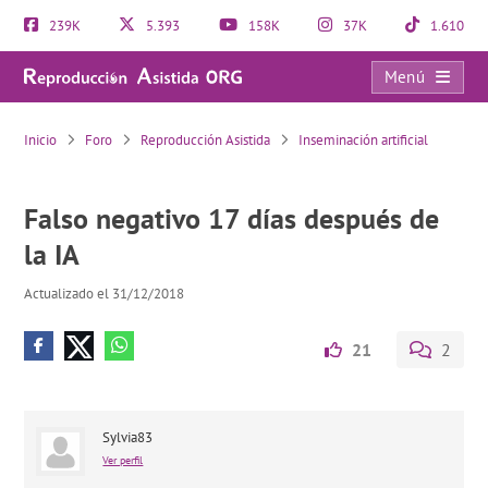
239K
5.393
158K
37K
1.610
Menú
Falso negativo 17 días después de la IA
Inicio
Foro
Reproducción Asistida
Inseminación artificial
Falso negativo 17 días después de
la IA
Actualizado el 31/12/2018
21
2
Sylvia83
Ver perfil