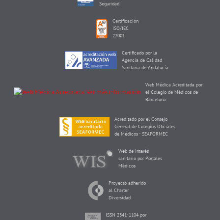
Seguridad
Certificación
ISO/IEC
27001
Certificado por la
Agencia de Calidad
Sanitaria de Andalucía
Web Médica Acreditada por
el Colegio de Médicos de
Barcelona
Acreditado por el Consejo
General de Colegios Oficiales
de Médicos - SEAFORMEC
Web de interés
sanitario por Portales
Médicos
Proyecto adherido
al Charter
Diversidad
ISSN 2341-1104 por