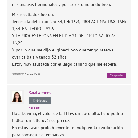
mis análisis hormonales y por lo visto no ando bien.
Mis resultados fueron:
Tercer dia del ciclo: fsh: 7.4, LH: 15.4, PROLACTINA: 19.8, TSH:
1,54. ESTRADIOL: 92.6.
Y LA PROGESTERONA EN EL DIA 21 DEL CICLO SALIO A:
16,29.
Y por lo que me dijo el ginecólogo que tengo reserva
ovárica baja y tengo 32 años.
Estoy muy asustada por el largo camino que me espera.
30/03/2014 a las 22:08
Responder
Sarai
Arrones
Embrióloga
Ver perfil
Hola Davinia, el valor de la LH es un poco alto. Esto podría
indicar un fallo ovárico precoz.
En estos casos probablemente te indiquen la ovodonación
para conseguir el embarazo.