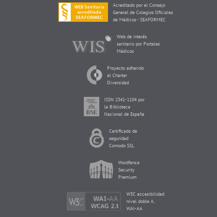
Acreditado por el Consejo
General de Colegios Oficiales
de Médicos - SEAFORMEC
Web de interés
sanitario por Portales
Médicos
Proyecto adherido
al Charter
Diversidad
ISSN 2341-1104 por
la Biblioteca
Nacional de España
Certificado de
seguridad
Comodo SSL
Wordfence
Security
Premium
W3C accesibilidad
nivel doble A,
WAI-AA