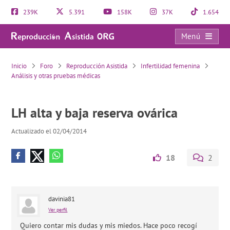
239K
5.391
158K
37K
1.654
Menú
LH alta y baja reserva ovárica
Inicio
Foro
Reproducción Asistida
Infertilidad femenina
Análisis y otras pruebas médicas
LH alta y baja reserva ovárica
Actualizado el 02/04/2014
18
2
davinia81
Ver perfil
Quiero contar mis dudas y mis miedos. Hace poco recogí