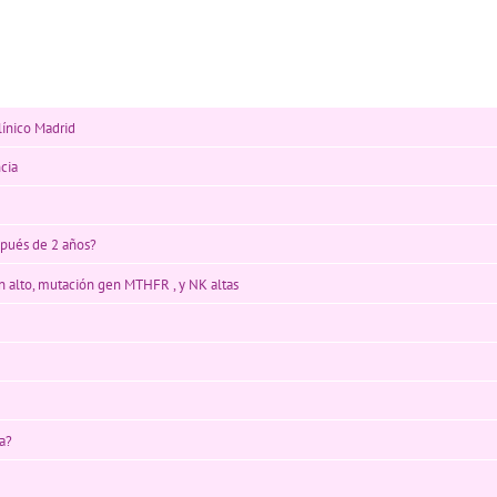
línico Madrid
cia
pués de 2 años?
ón alto, mutación gen MTHFR , y NK altas
a?