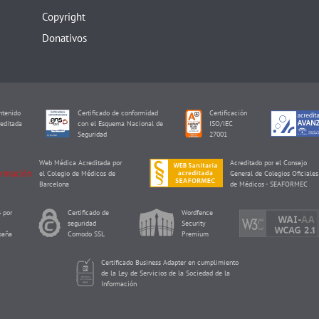
Copyright
Donativos
tenido
Certificado de conformidad
Certificación
editada
con el Esquema Nacional de
ISO/IEC
I
Seguridad
27001
Web Médica Acreditada por
Acreditado por el Consejo
el Colegio de Médicos de
General de Colegios Oficiales
Barcelona
de Médicos - SEAFORMEC
 por
Certificado de
Wordfence
seguridad
Security
paña
Comodo SSL
Premium
Certificado Business Adapter en cumplimiento
de la Ley de Servicios de la Sociedad de la
Información