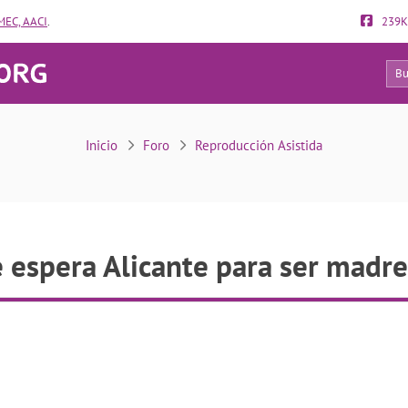
EC, AACI
.
239K
7
Lista de espera Alicante para ser madre soltera
Inicio
Foro
Reproducción Asistida
e espera Alicante para ser madre