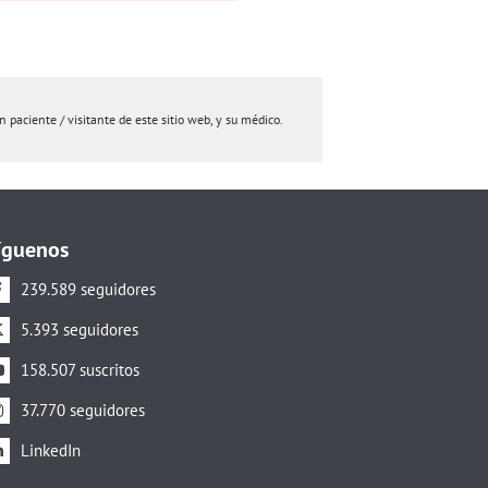
paciente / visitante de este sitio web, y su médico.
íguenos
239.589 seguidores
5.393 seguidores
158.507 suscritos
37.770 seguidores
LinkedIn