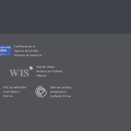
Certificado por la
Agencia de Calidad
Sanitaria de Andalucía
Web de interés
sanitario por Portales
Médicos
W3C accesibilidad
Sello de calidad y
nivel doble A,
transparencia
WAI-AA
Confianza Online