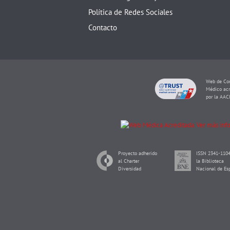
Política de Redes Sociales
Contacto
Web de Con
Médico acr
por la AAC
Proyecto adherido
ISSN 2341-1104
al Charter
la Biblioteca
Diversidad
Nacional de Es