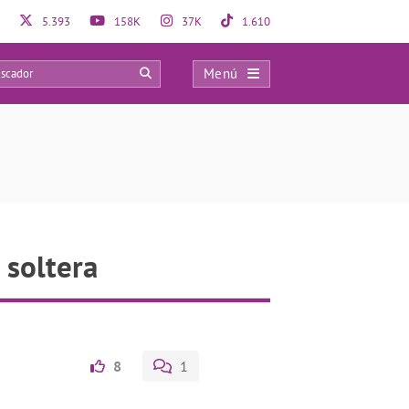
5.393
158K
37K
1.610
Menú
0
 soltera
8
1