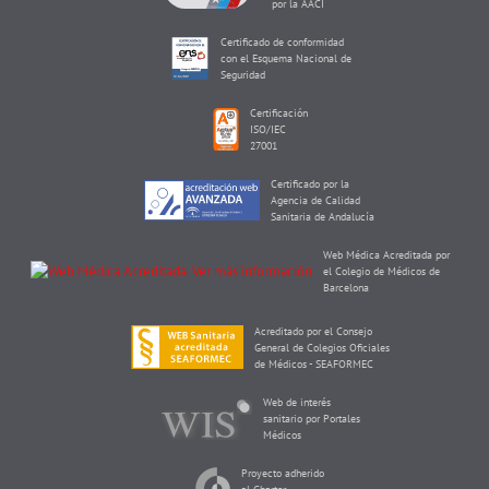
por la AACI
Certificado de conformidad
con el Esquema Nacional de
Seguridad
Certificación
ISO/IEC
27001
Certificado por la
Agencia de Calidad
Sanitaria de Andalucía
Web Médica Acreditada por
el Colegio de Médicos de
Barcelona
Acreditado por el Consejo
General de Colegios Oficiales
de Médicos - SEAFORMEC
Web de interés
sanitario por Portales
Médicos
Proyecto adherido