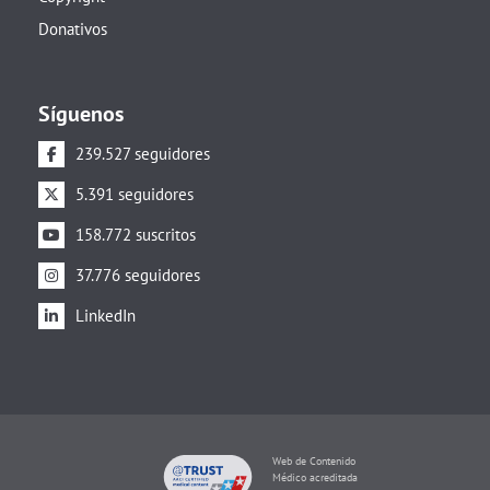
Donativos
Síguenos
239.527 seguidores
5.391 seguidores
158.772 suscritos
37.776 seguidores
LinkedIn
Web de Contenido
Médico acreditada