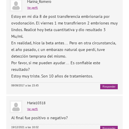
Marina_Romero
Ver perfil
Estoy en mi día 8 de post transferencia embrionaria por
ovodonación. El viernes 1 me transfirieron 2 embriones muy
lindos. Realicé hoy beta cuantitativa y dio resultado 3
Mu/ml.
En realidad, hice la beta antes… Pero en otra circunstancia,
el año pasado, c un embarazo natural que perdí, tuve
detección temprana del mismo.
Por favor, si me pueden ayudar… Es confiable este
resultado?
Estoy muy triste. Son 10 años de tratamientos.
08/09/2017 a las 23:45
Responder
Maria10318
Ver perfil
Al final fue positivo o negativo?
19/12/2021 a las 16:02
Responder