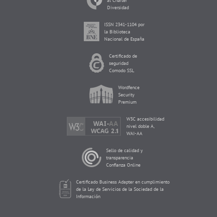
al Charter
Diversidad
ISSN 2341-1104 por
la Biblioteca
Nacional de España
Certificado de
seguridad
Comodo SSL
Wordfence
Security
Premium
W3C accesibilidad
nivel doble A,
WAI-AA
Sello de calidad y
transparencia
Confianza Online
Certificado Business Adapter en cumplimiento
de la Ley de Servicios de la Sociedad de la
Información