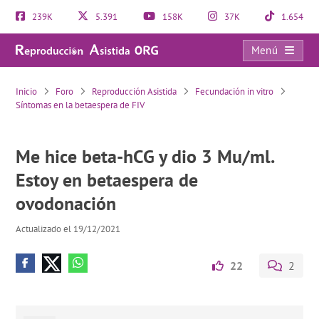
239K
5.391
158K
37K
1.654
Menú
Me hice beta-hCG y dio 3 Mu/ml. Estoy en betaespera de ovodonación
Inicio
Foro
Reproducción Asistida
Fecundación in vitro
Síntomas en la betaespera de FIV
Me hice beta-hCG y dio 3 Mu/ml.
Estoy en betaespera de
ovodonación
Actualizado el 19/12/2021
22
2