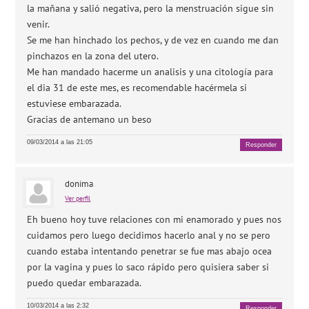
la mañana y salió negativa, pero la menstruación sigue sin
venir.
Se me han hinchado los pechos, y de vez en cuando me dan
pinchazos en la zona del utero.
Me han mandado hacerme un analisis y una citología para
el dia 31 de este mes, es recomendable hacérmela si
estuviese embarazada.
Gracias de antemano un beso
09/03/2014 a las 21:05
Responder
donima
Ver perfil
Eh bueno hoy tuve relaciones con mi enamorado y pues nos
cuidamos pero luego decidimos hacerlo anal y no se pero
cuando estaba intentando penetrar se fue mas abajo ocea
por la vagina y pues lo saco rápido pero quisiera saber si
puedo quedar embarazada.
10/03/2014 a las 2:32
Responder