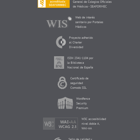
General de Colegios Oficiales
de Médicos - SEAFORMEC
Web de interés
sanitario por Portales
Médicos
Proyecto adherido
al Charter
Diversidad
ISSN 2341-1104 por
la Biblioteca
Nacional de España
Certificado de
seguridad
Comodo SSL
Wordfence
Security
Premium
W3C accesibilidad
nivel doble A,
WAI-AA
Sello de calidad y