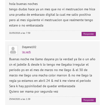
hola buenas noches
tengo dudas hace ya un mes que no vi mestruacion me hice
una prueba de embarazo digital la cual me salio positiva
pero al mes siguiente vi mestruacion que realmente tengo
estare o no embarazada
31/05/2018 a las 7:59
Responder
Dayana102
Ver perfil
Buenas noche me llamo dayana ps la verdad ya lle o un año
cn el jadelle & desde k lo tengo me llegaba irregular el
periodo ps en el mes de marzo no me llego & el 30 de
marzo me llego una macha color marron & no me llego la
regla ya estamos en abril 24 & md k me viene el periodo
Sera k hay ppsinilodad de quedar embarazada
Quiero ser mama por segunda vez
25/04/2020 a las 1:39
Responder