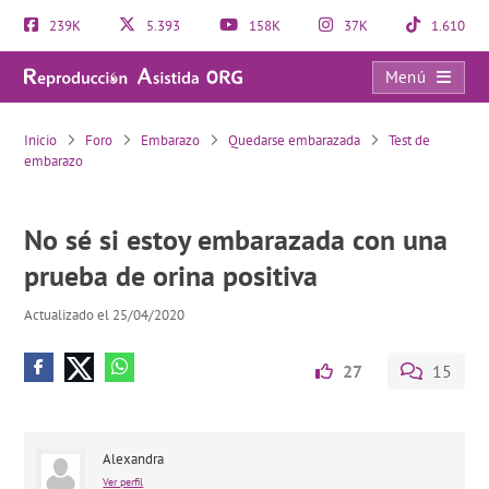
239K
5.393
158K
37K
1.610
Menú
No sé si estoy embarazada con una prueba de orina positiva
Inicio
Foro
Embarazo
Quedarse embarazada
Test de
embarazo
No sé si estoy embarazada con una
prueba de orina positiva
Actualizado el 25/04/2020
27
15
Alexandra
Ver perfil