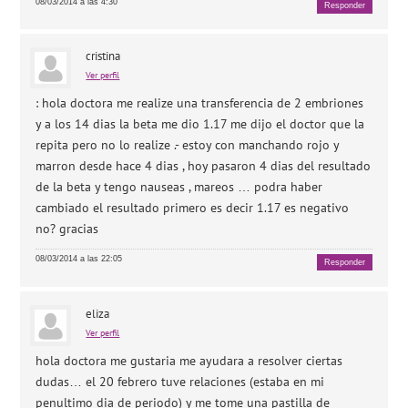
08/03/2014 a las 4:30
Responder
cristina
Ver perfil
: hola doctora me realize una transferencia de 2 embriones
y a los 14 dias la beta me dio 1.17 me dijo el doctor que la
repita pero no lo realize .- estoy con manchando rojo y
marron desde hace 4 dias , hoy pasaron 4 dias del resultado
de la beta y tengo nauseas , mareos … podra haber
cambiado el resultado primero es decir 1.17 es negativo
no? gracias
08/03/2014 a las 22:05
Responder
eliza
Ver perfil
hola doctora me gustaria me ayudara a resolver ciertas
dudas… el 20 febrero tuve relaciones (estaba en mi
penultimo dia de periodo) y me tome una pastilla de