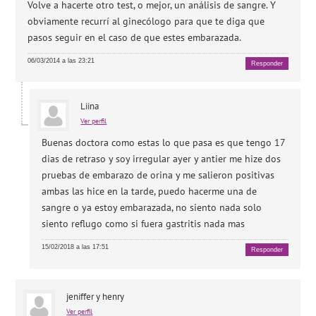
Volve a hacerte otro test, o mejor, un análisis de sangre. Y
obviamente recurrí al ginecólogo para que te diga que
pasos seguir en el caso de que estes embarazada.
06/03/2014 a las 23:21
Responder
Liina
Ver perfil
Buenas doctora como estas lo que pasa es que tengo 17
dias de retraso y soy irregular ayer y antier me hize dos
pruebas de embarazo de orina y me salieron positivas
ambas las hice en la tarde, puedo hacerme una de
sangre o ya estoy embarazada, no siento nada solo
siento reflugo como si fuera gastritis nada mas
15/02/2018 a las 17:51
Responder
jeniffer y henry
Ver perfil