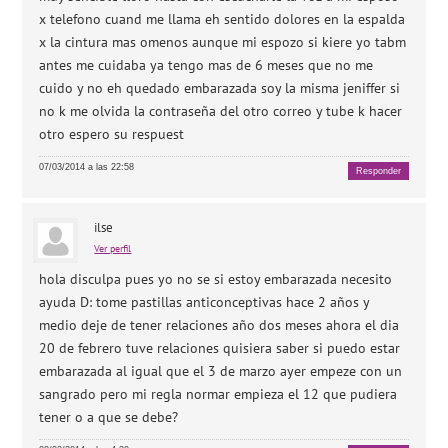
x telefono cuand me llama eh sentido dolores en la espalda
x la cintura mas omenos aunque mi espozo si kiere yo tabm
antes me cuidaba ya tengo mas de 6 meses que no me
cuido y no eh quedado embarazada soy la misma jeniffer si
no k me olvida la contraseña del otro correo y tube k hacer
otro espero su respuest
07/03/2014 a las 22:58
Responder
ilse
Ver perfil
hola disculpa pues yo no se si estoy embarazada necesito
ayuda D: tome pastillas anticonceptivas hace 2 años y
medio deje de tener relaciones año dos meses ahora el dia
20 de febrero tuve relaciones quisiera saber si puedo estar
embarazada al igual que el 3 de marzo ayer empeze con un
sangrado pero mi regla normar empieza el 12 que pudiera
tener o a que se debe?