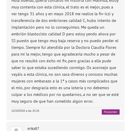
Hola buenas, quería contaros mi historia con Masvida, estoy
muy contenta con esta clínica, el trato es el mejor, pues a
ver tengo 31 años y en mayo 2018 me realice la fiv-icsi y
transferencia de dos embriones calidad C, hubo intento de
implantación pero no lo conseguimos. Me queda un
embrión blastocisto calidad D pero estoy yendo ahora por
SS puesto que tengo muy baja reserva y no puedo perder el
tiempo. Siempre fui atendida por la Doctora Claudia Flores
para mi la mejor, tengo que agradecerla mucho a pesar de
que no resultó con éxito mi fiv, pero gracias a ella pude
saber lo que estaba sucediendo conmigo. Os aconsejo que
vayáis a esta clínica, no son saca dineros y conozco muchas
mujeres con embarazo a la 1ª y casos más complicados que
el mío, por desgracia esto es una lotería y no debemos
culpar a los médicos por no quedarnos, a no ser que se esté
muy seguro de que han cometido algún error.
12/10/2018 a las 23:24
Responder
erika87