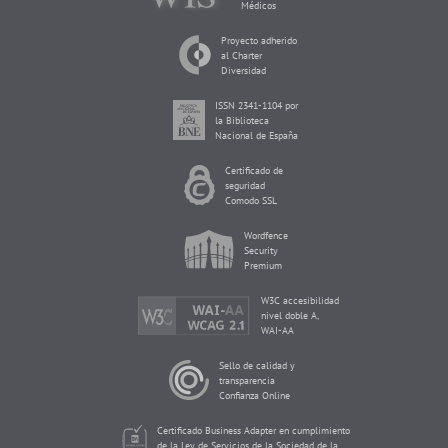
Médicos
Proyecto adherido
al Charter
Diversidad
ISSN 2341-1104 por
la Biblioteca
Nacional de España
Certificado de
seguridad
Comodo SSL
Wordfence
Security
Premium
W3C accesibilidad
nivel doble A,
WAI-AA
Sello de calidad y
transparencia
Confianza Online
Certificado Business Adapter en cumplimiento
de la Ley de Servicios de la Sociedad de la