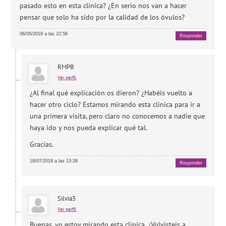
pasado esto en esta clínica? ¿En serio nos van a hacer
pensar que solo ha sido por la calidad de los óvulos?
06/05/2018 a las 22:58
Responder
RMPB
Ver perfil
¿Al final qué explicación os dieron? ¿Habéis vuelto a
hacer otro ciclo? Estamos mirando esta clínica para ir a
una primera visita, pero claro no conocemos a nadie que
haya ido y nos pueda explicar qué tal.
Gracias.
18/07/2018 a las 13:39
Responder
Silvia3
Ver perfil
Buenas. yo estoy mirando esta clínica. ¿Volvisteis a