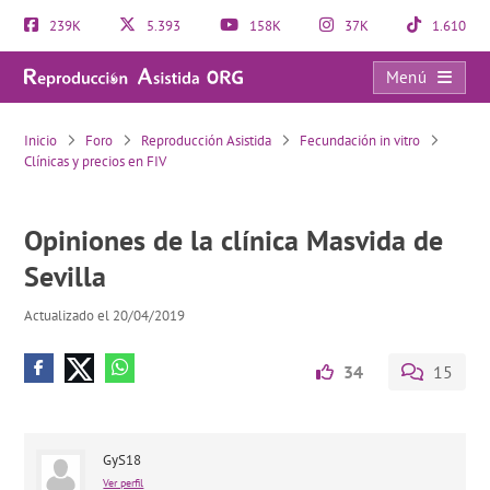
239K
5.393
158K
37K
1.610
Menú
Opiniones de la clínica Masvida de Sevilla
Inicio
Foro
Reproducción Asistida
Fecundación in vitro
Clínicas y precios en FIV
Opiniones de la clínica Masvida de
Sevilla
Actualizado el 20/04/2019
34
15
GyS18
Ver perfil