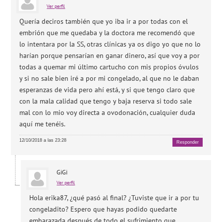
Ver perfil
Quería deciros también que yo iba ir a por todas con el
embrión que me quedaba y la doctora me recomendó que
lo intentara por la SS, otras clínicas ya os digo yo que no lo
harían porque pensarían en ganar dinero, así que voy a por
todas a quemar mi último cartucho con mis propios óvulos
y si no sale bien iré a por mi congelado, al que no le daban
esperanzas de vida pero ahí está, y si que tengo claro que
con la mala calidad que tengo y baja reserva si todo sale
mal con lo mio voy directa a ovodonación, cualquier duda
aquí me tenéis.
12/10/2018 a las 23:28
Responder
GiGi
Ver perfil
Hola erika87, ¿qué pasó al final? ¿Tuviste que ir a por tu
congeladito? Espero que hayas podido quedarte
embarazada después de todo el sufrimiento que