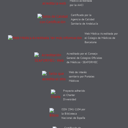
Médico acreditada
por la AACI
Certificado por la
Agencia de Calidad
Sanitaria de Andalucía
Web Médica Acreditada por
el Colegio de Médicos de
Barcelona
Acreditado por el Consejo
General de Colegios Oficiales
de Médicos - SEAFORMEC
Web de interés
sanitario por Portales
Médicos
Proyecto adherido
al Charter
Diversidad
ISSN 2341-1104 por
la Biblioteca
Nacional de España
Certificado de