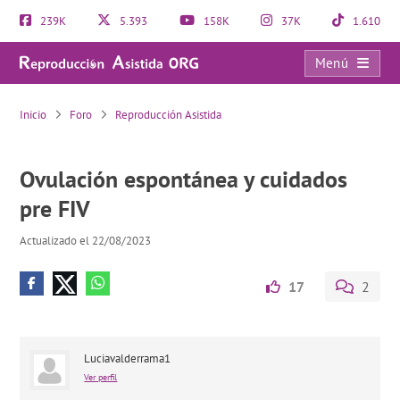
239K
5.393
158K
37K
1.610
Menú
Ovulación espontánea y cuidados pre FIV
Inicio
Foro
Reproducción Asistida
Ovulación espontánea y cuidados
pre FIV
Actualizado el 22/08/2023
17
2
Luciavalderrama1
Ver perfil