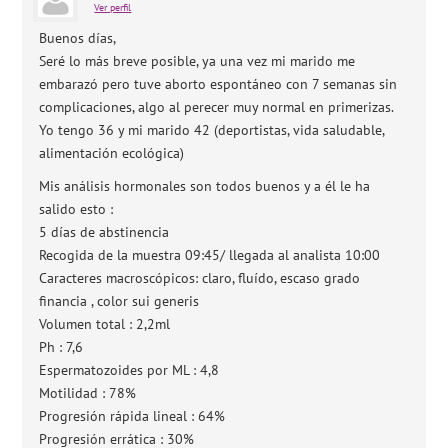
Ver perfil
Buenos días,
Seré lo más breve posible, ya una vez mi marido me
embarazó pero tuve aborto espontáneo con 7 semanas sin
complicaciones, algo al perecer muy normal en primerizas.
Yo tengo 36 y mi marido 42 (deportistas, vida saludable,
alimentación ecológica)
Mis análisis hormonales son todos buenos y a él le ha
salido esto :
5 días de abstinencia
Recogida de la muestra 09:45/ llegada al analista 10:00
Caracteres macroscópicos: claro, fluído, escaso grado
financia , color sui generis
Volumen total : 2,2ml
Ph : 7,6
Espermatozoides por ML : 4,8
Motilidad : 78%
Progresión rápida lineal : 64%
Progresión errática : 30%