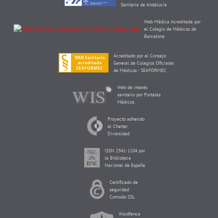
Sanitaria de Andalucía
Web Médica Acreditada por
el Colegio de Médicos de
Barcelona
Acreditado por el Consejo
General de Colegios Oficiales
de Médicos - SEAFORMEC
Web de interés
sanitario por Portales
Médicos
Proyecto adherido
al Charter
Diversidad
ISSN 2341-1104 por
la Biblioteca
Nacional de España
Certificado de
seguridad
Comodo SSL
Wordfence