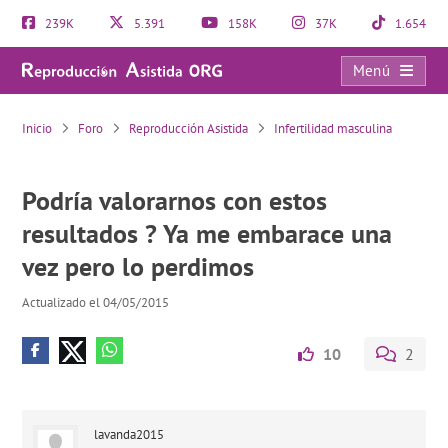
239K
5.391
158K
37K
1.654
Menú
Podría valorarnos con estos resultados ? Ya me embarace una vez pero lo perdimos
Inicio
Foro
Reproducción Asistida
Infertilidad masculina
Podría valorarnos con estos
resultados ? Ya me embarace una
vez pero lo perdimos
Actualizado el 04/05/2015
10
2
lavanda2015