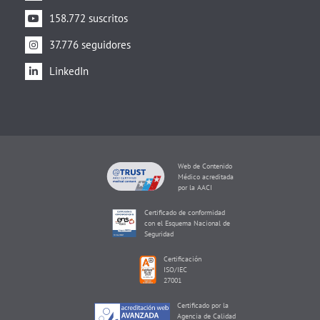
158.772 suscritos
37.776 seguidores
LinkedIn
Web de Contenido
Médico acreditada
por la AACI
Certificado de conformidad
con el Esquema Nacional de
Seguridad
Certificación
ISO/IEC
27001
Certificado por la
Agencia de Calidad