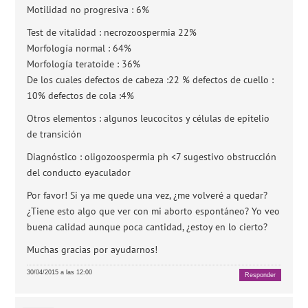
Motilidad no progresiva : 6%
Test de vitalidad : necrozoospermia 22%
Morfología normal : 64%
Morfología teratoide : 36%
De los cuales defectos de cabeza :22 % defectos de cuello :
10% defectos de cola :4%
Otros elementos : algunos leucocitos y células de epitelio
de transición
Diagnóstico : oligozoospermia ph <7 sugestivo obstrucción
del conducto eyaculador
Por favor! Si ya me quede una vez, ¿me volveré a quedar?
¿Tiene esto algo que ver con mi aborto espontáneo? Yo veo
buena calidad aunque poca cantidad, ¿estoy en lo cierto?
Muchas gracias por ayudarnos!
30/04/2015 a las 12:00
Responder