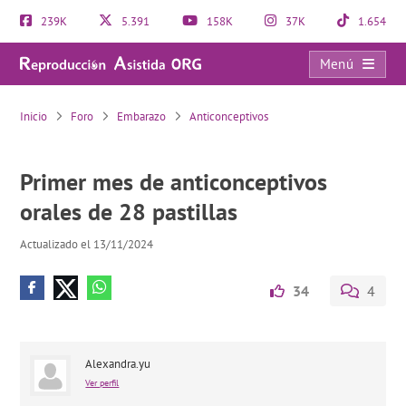
239K
5.391
158K
37K
1.654
Menú
Primer mes de anticonceptivos orales de 28 pastillas
Inicio
Foro
Embarazo
Anticonceptivos
Primer mes de anticonceptivos
orales de 28 pastillas
Actualizado el 13/11/2024
34
4
Alexandra.yu
Ver perfil