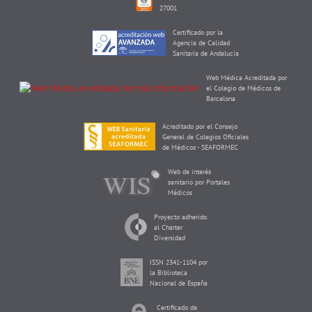
27001
Certificado por la
Agencia de Calidad
Sanitaria de Andalucía
Web Médica Acreditada por
el Colegio de Médicos de
Barcelona
Acreditado por el Consejo
General de Colegios Oficiales
de Médicos - SEAFORMEC
Web de interés
sanitario por Portales
Médicos
Proyecto adherido
al Charter
Diversidad
ISSN 2341-1104 por
la Biblioteca
Nacional de España
Certificado de