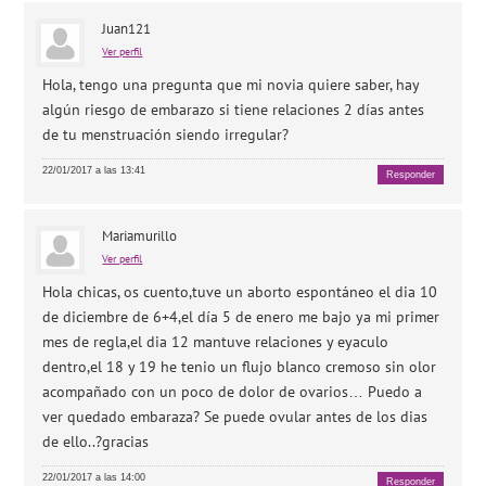
Juan121
Ver perfil
Hola, tengo una pregunta que mi novia quiere saber, hay
algún riesgo de embarazo si tiene relaciones 2 días antes
de tu menstruación siendo irregular?
22/01/2017 a las 13:41
Responder
Mariamurillo
Ver perfil
Hola chicas, os cuento,tuve un aborto espontáneo el dia 10
de diciembre de 6+4,el día 5 de enero me bajo ya mi primer
mes de regla,el dia 12 mantuve relaciones y eyaculo
dentro,el 18 y 19 he tenio un flujo blanco cremoso sin olor
acompañado con un poco de dolor de ovarios… Puedo a
ver quedado embaraza? Se puede ovular antes de los dias
de ello..?gracias
22/01/2017 a las 14:00
Responder