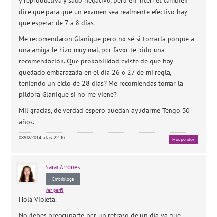
y reproductiva y salió negativo, pero en internet también
dice que para que un examen sea realmente efectivo hay
que esperar de 7 a 8 días.
Me recomendaron Glanique pero no sé si tomarla porque a
una amiga le hizo muy mal, por favor te pido una
recomendación. Que probabilidad existe de que hay
quedado embarazada en el día 26 o 27 de mi regla,
teniendo un ciclo de 28 días? Me recomiendas tomar la
pildora Glanique si no me viene?
Mil gracias, de verdad espero puedan ayudarme Tengo 30
años.
03/02/2014 a las 22:16
Responder
Sarai
Arrones
Embrióloga
Ver perfil
Hola Violeta.
No debes preocuparte por un retraso de un día ya que