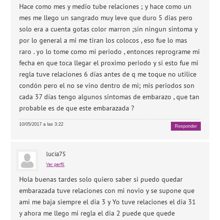
Hace como mes y medio tube relaciones ; y hace como un
mes me llego un sangrado muy leve que duro 5 dias pero
solo era a cuenta gotas color marron ;sin ningun sintoma y
por lo general a mi me tiran los colocos , eso fue lo mas
raro . yo lo tome como mi periodo , entonces reprograme mi
fecha en que toca llegar el proximo periodo y si esto fue mi
regla tuve relaciones 6 días antes de q me toque no utilice
condón pero el no se vino dentro de mi; mis periodos son
cada 37 días tengo algunos sintomas de embarazo , que tan
probable es de que este embarazada ?
10/05/2017 a las 3:22
Responder
lucia75
Ver perfil
Hola buenas tardes solo quiero saber si puedo quedar
embarazada tuve relaciones con mi novio y se supone que
ami me baja siempre el dia 3 y Yo tuve relaciones el dia 31
y ahora me llego mi regla el dia 2 puede que quede