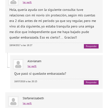
Ver perfil
Hola, quería ayuda con la siguiente consulta: tuve
relaciones con mi novio sin protección, según mis cuentas
era 2 días antes de mi periodo ya que soy regular, pero me
vino al día siguiente, yo estaba tranquila pero una amiga
me dice que independiente que me haya bajado pude
quedar embarazada. Eso es cierto?… Gracias!!
18/04/2017 a las 18:27
Responder
Alevianam
Ver perfil
Que pasó si quedaste embarazada?
16/07/2019 a las 20:15
Responder
Stefanielisabeth
Ver perfil