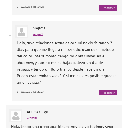
24/12/2020 a las 14:29
Responder
Alejams
Ver perfil
Hola, tuve relaciones sexuales con mi novio faltando 2
días para que me llegara mi periodo, usamos el método
del coito interrumpido, tengo dolores suaves en el
abdomen, y aun no me ha bajado, llevo un día de
retraso, y tengo un flujo blanco desde hace un día.
Puedo estar embarazada? Y si me baja es posible quedar
en embarazo?
27/03/2021 a las 20:27
Responder
Arturokk11@
Ver perfil
Hola, tengo una preocupación, mi novia y yo tuvimos sexo