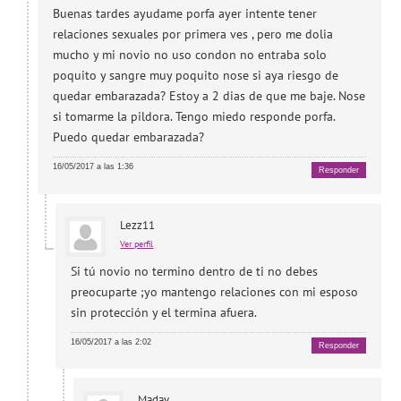
Buenas tardes ayudame porfa ayer intente tener
relaciones sexuales por primera ves , pero me dolia
mucho y mi novio no uso condon no entraba solo
poquito y sangre muy poquito nose si aya riesgo de
quedar embarazada? Estoy a 2 dias de que me baje. Nose
si tomarme la pildora. Tengo miedo responde porfa.
Puedo quedar embarazada?
16/05/2017 a las 1:36
Responder
Lezz11
Ver perfil
Si tú novio no termino dentro de ti no debes
preocuparte ;yo mantengo relaciones con mi esposo
sin protección y el termina afuera.
16/05/2017 a las 2:02
Responder
Maday