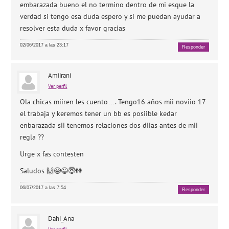
embarazada bueno el no termino dentro de mi esque la
verdad si tengo esa duda espero y si me puedan ayudar a
resolver esta duda x favor gracias
02/06/2017 a las 23:17
Responder
Amiirani
Ver perfil
Ola chicas miiren les cuento…. Tengo16 años mii noviio 17
el trabaja y keremos tener un bb es posiible kedar
enbarazada sii tenemos relaciones dos diias antes de mii
regla ??
Urge x fas contesten
Saludos 🙌😭😉😇👫
06/07/2017 a las 7:54
Responder
Dahi_Ana