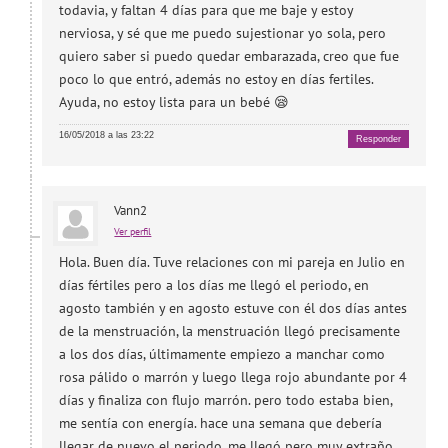
todavia, y faltan 4 días para que me baje y estoy
nerviosa, y sé que me puedo sujestionar yo sola, pero
quiero saber si puedo quedar embarazada, creo que fue
poco lo que entró, además no estoy en días fertiles.
Ayuda, no estoy lista para un bebé 😪
16/05/2018 a las 23:22
Responder
Vann2
Ver perfil
Hola. Buen día. Tuve relaciones con mi pareja en Julio en
días fértiles pero a los días me llegó el periodo, en
agosto también y en agosto estuve con él dos días antes
de la menstruación, la menstruación llegó precisamente
a los dos días, últimamente empiezo a manchar como
rosa pálido o marrón y luego llega rojo abundante por 4
días y finaliza con flujo marrón. pero todo estaba bien,
me sentía con energía. hace una semana que debería
llegar de nuevo el periodo, me llegó pero muy extraño,