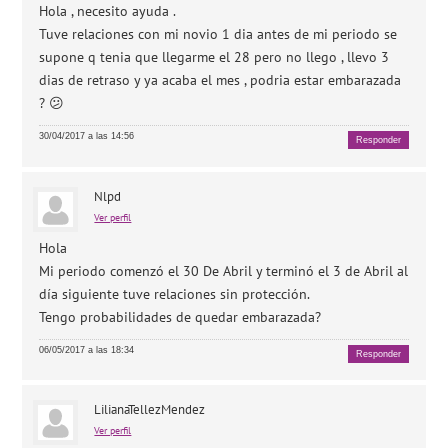
Hola , necesito ayuda .
Tuve relaciones con mi novio 1 dia antes de mi periodo se
supone q tenia que llegarme el 28 pero no llego , llevo 3
dias de retraso y ya acaba el mes , podria estar embarazada
? 😕
30/04/2017 a las 14:56
Responder
Nlpd
Ver perfil
Hola
Mi periodo comenzó el 30 De Abril y terminó el 3 de Abril al
día siguiente tuve relaciones sin protección.
Tengo probabilidades de quedar embarazada?
06/05/2017 a las 18:34
Responder
LilianaTellezMendez
Ver perfil