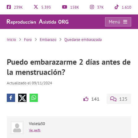
239K
5.393
158K
37K
1.610
Menú
Puedo embarazarme 2 días antes de la menstruación?
Inicio
Foro
Embarazo
Quedarse embarazada
Puedo embarazarme 2 días antes de
la menstruación?
Actualizado el 09/11/2024
141
125
Violeta30
Ver perfil