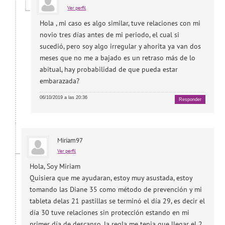
Ver perfil
Hola , mi caso es algo similar, tuve relaciones con mi
novio tres días antes de mi periodo, el cual si
sucedió, pero soy algo irregular y ahorita ya van dos
meses que no me a bajado es un retraso más de lo
abitual, hay probabilidad de que pueda estar
embarazada?
06/10/2019 a las 20:36
Responder
Miriam97
Ver perfil
Hola, Soy Miriam
Quisiera que me ayudaran, estoy muy asustada, estoy
tomando las Diane 35 como método de prevención y mi
tableta delas 21 pastillas se terminó el día 29, es decir el
día 30 tuve relaciones sin protección estando en mi
primer día de descanso, la regla me tenia que llegar el 2