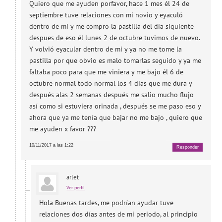
Quiero que me ayuden porfavor, hace 1 mes él 24 de
septiembre tuve relaciones con mi novio y eyaculó
dentro de mi y me compro la pastilla del día siguiente
despues de eso él lunes 2 de octubre tuvimos de nuevo.
Y volvió eyacular dentro de mi y ya no me tome la
pastilla por que obvio es malo tomarlas seguido y ya me
faltaba poco para que me viniera y me bajo él 6 de
octubre normal todo normal los 4 días que me dura y
después alas 2 semanas después me salio mucho flujo
así como si estuviera orinada , después se me paso eso y
ahora que ya me tenía que bajar no me bajo , quiero que
me ayuden x favor ???
10/11/2017 a las 1:22
Responder
arlet
Ver perfil
Hola Buenas tardes, me podrían ayudar tuve
relaciones dos días antes de mi periodo, al principio