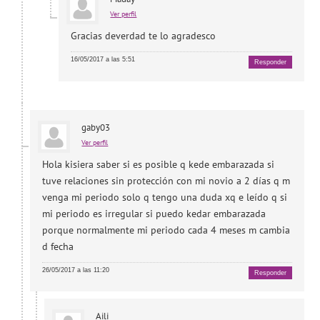
Ver perfil
Gracias deverdad te lo agradesco
16/05/2017 a las 5:51
Responder
gaby03
Ver perfil
Hola kisiera saber si es posible q kede embarazada si
tuve relaciones sin protección con mi novio a 2 días q m
venga mi periodo solo q tengo una duda xq e leído q si
mi periodo es irregular si puedo kedar embarazada
porque normalmente mi periodo cada 4 meses m cambia
d fecha
26/05/2017 a las 11:20
Responder
Aili