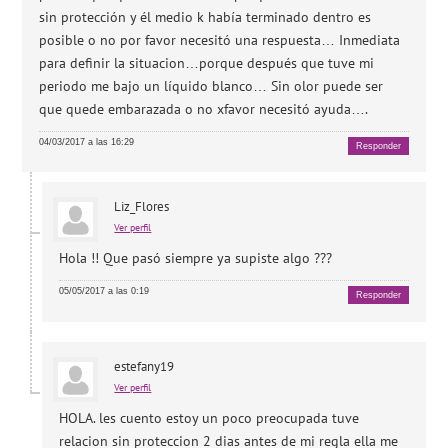
sin protección y él medio k había terminado dentro es
posible o no por favor necesitó una respuesta… Inmediata
para definir la situacion…porque después que tuve mi
periodo me bajo un líquido blanco… Sin olor puede ser
que quede embarazada o no xfavor necesitó ayuda….
04/03/2017 a las 16:29
Responder
Liz_Flores
Ver perfil
Hola !! Que pasó siempre ya supiste algo ???
05/05/2017 a las 0:19
Responder
estefany19
Ver perfil
HOLA. les cuento estoy un poco preocupada tuve
relacion sin proteccion 2 dias antes de mi regla ella me