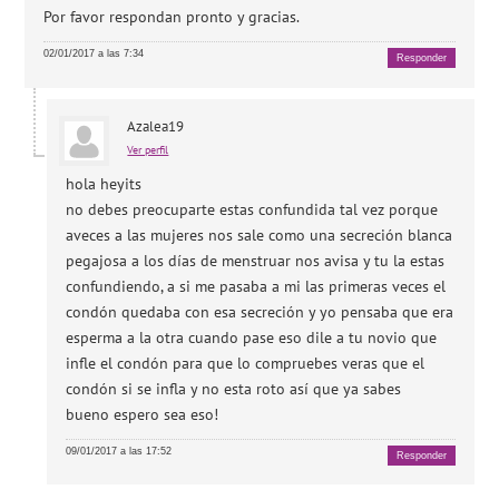
Por favor respondan pronto y gracias.
02/01/2017 a las 7:34
Responder
Azalea19
Ver perfil
hola heyits
no debes preocuparte estas confundida tal vez porque
aveces a las mujeres nos sale como una secreción blanca
pegajosa a los días de menstruar nos avisa y tu la estas
confundiendo, a si me pasaba a mi las primeras veces el
condón quedaba con esa secreción y yo pensaba que era
esperma a la otra cuando pase eso dile a tu novio que
infle el condón para que lo compruebes veras que el
condón si se infla y no esta roto así que ya sabes
bueno espero sea eso!
09/01/2017 a las 17:52
Responder