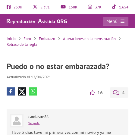
239K
5.391
158K
37K
1.654
Menú
Puedo o no estar embarazada?
Inicio
Foro
Embarazo
Alteraciones en la menstruación
Retraso de la regla
Puedo o no estar embarazada?
Actualizado el 12/04/2021
16
4
carolastre86
Ver perfil
Hace 3 días tuve mi primera vez con mi novio y ya me