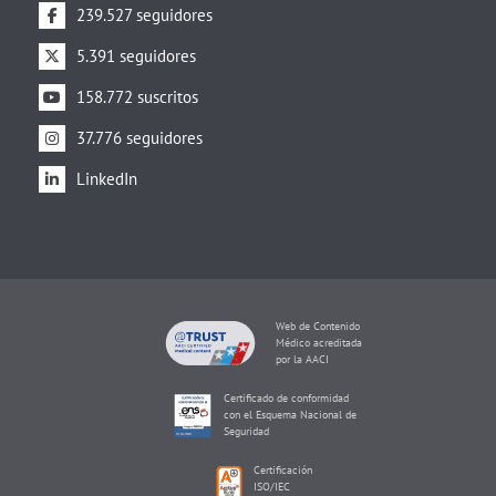
239.527 seguidores
5.391 seguidores
158.772 suscritos
37.776 seguidores
LinkedIn
Web de Contenido
Médico acreditada
por la AACI
Certificado de conformidad
con el Esquema Nacional de
Seguridad
Certificación
ISO/IEC