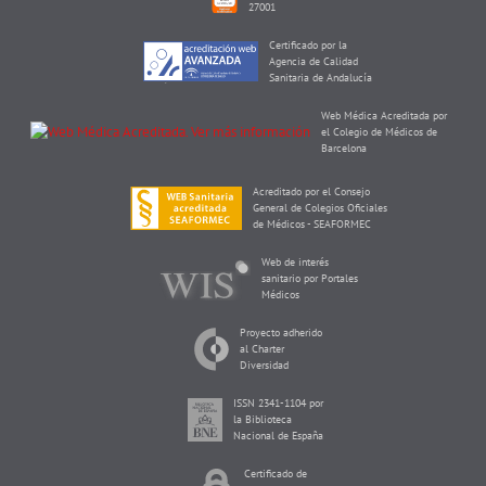
27001
Certificado por la
Agencia de Calidad
Sanitaria de Andalucía
Web Médica Acreditada por
el Colegio de Médicos de
Barcelona
Acreditado por el Consejo
General de Colegios Oficiales
de Médicos - SEAFORMEC
Web de interés
sanitario por Portales
Médicos
Proyecto adherido
al Charter
Diversidad
ISSN 2341-1104 por
la Biblioteca
Nacional de España
Certificado de