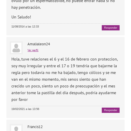
óvulo por un espermatozoide, no puede entrar nada si no
hay penetración.
Un Saludo!
11/08/2014 a las 12:33
Responder
Amalialeon24
Ver perfil
Hola, tuve relaciones el 6 y el 16 de febrero con proteccion,
soy muy irregular y entre el 17 o 19 tendría que bajarme la
regla pero todavía no me ha bajado, tengo cólicos y se me
van en el mismo momento, mis senos siento que han
crecido un poco, siento un poco de preocupación y el mes
anterior tome la pastilla del día después, podría ayudarme
por favor
19/02/2021 a las 13:56
Responder
Francis12