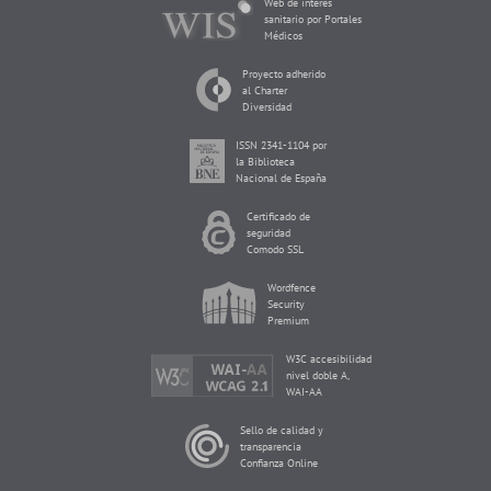
Web de interés
sanitario por Portales
Médicos
Proyecto adherido
al Charter
Diversidad
ISSN 2341-1104 por
la Biblioteca
Nacional de España
Certificado de
seguridad
Comodo SSL
Wordfence
Security
Premium
W3C accesibilidad
nivel doble A,
WAI-AA
Sello de calidad y
transparencia
Confianza Online