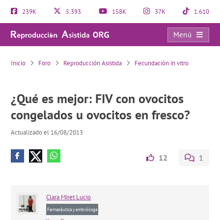
239K
5.393
158K
37K
1.610
Menú
¿Qué es mejor: FIV con ovocitos congelados u ovocitos en fresco?
Inicio
Foro
Reproducción Asistida
Fecundación in vitro
¿Qué es mejor: FIV con ovocitos
congelados u ovocitos en fresco?
Actualizado el 16/08/2013
12
1
Clara
Miret Lucio
Farmacéutica y embrióloga