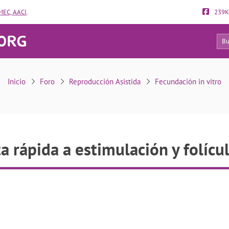
EC, AACI
.
239K
26
spuesta rápida a estimulación y folículos vacíos
Inicio
Foro
Reproducción Asistida
Fecundación in vitro
 rápida a estimulación y folícu