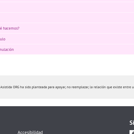
qué hacemos?
culo
imulación
istida ORG ha sido planteada para apoyar, no reemplazar, la relación que existe entre un 
S
Accesibilidad