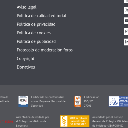
Aviso legal
Política de calidad editorial
Política de privacidad
Política de cookies
Política de publicidad
Protocolo de moderación foros
Copyright
Donativos
tenido
Certificado de conformidad
Certificación
editada
con el Esquema Nacional de
ISO/IEC
I
Seguridad
27001
Web Médica Acreditada por
Acreditado por el Consejo
el Colegio de Médicos de
General de Colegios Oficiales
Barcelona
de Médicos - SEAFORMEC