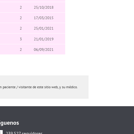
2
25/10/2018
2
17/03/2015
2
25/01/2021
3
21/01/2019
2
06/09/2021
paciente / visitante de este sitio web, y su médico.
íguenos
239.527 seguidores