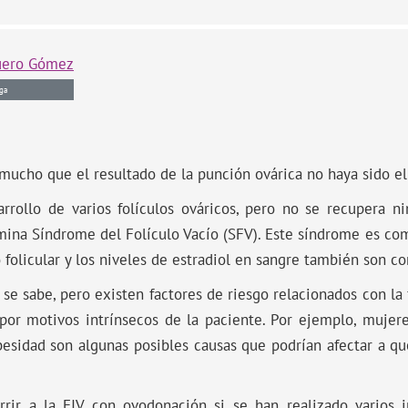
uero Gómez
ga
 mucho que el resultado de la punción ovárica no haya sido e
rollo de varios folículos ováricos, pero no se recupera n
omina Síndrome del Folículo Vacío (SFV). Este síndrome es co
folicular y los niveles de estradiol en sangre también son co
 se sabe, pero existen factores de riesgo relacionados con la
por motivos intrínsecos de la paciente. Por ejemplo, mujer
obesidad son algunas posibles causas que podrían afectar a qu
urrir a la FIV con ovodonación si se han realizado varios