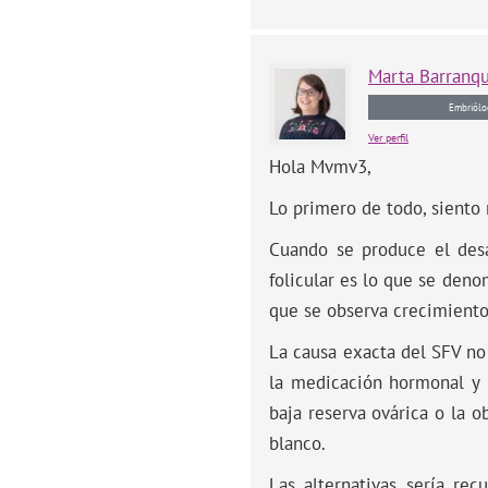
Marta
Barranq
Embriólo
Ver perfil
Hola Mvmv3,
Lo primero de todo, siento
Cuando se produce el desar
folicular es lo que se den
que se observa crecimiento 
La causa exacta del SFV no
la medicación hormonal y 
baja reserva ovárica o la 
blanco.
Las alternativas sería rec