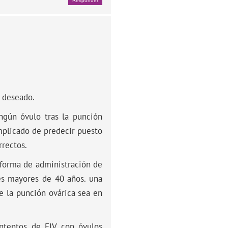
Responder
l deseado.
ingún óvulo tras la punción
mplicado de predecir puesto
rrectos.
 forma de administración de
es mayores de 40 años. una
e la punción ovárica sea en
 intentos de FIV con óvulos