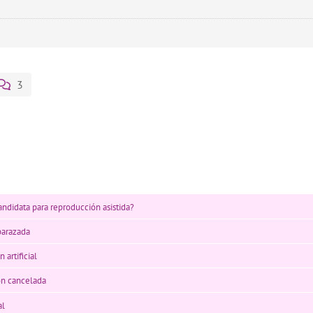
3
andidata para reproducción asistida?
barazada
 artificial
ón cancelada
al