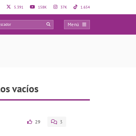
5.391
158K
37K
1.654
Menú
0
los vacíos
29
3