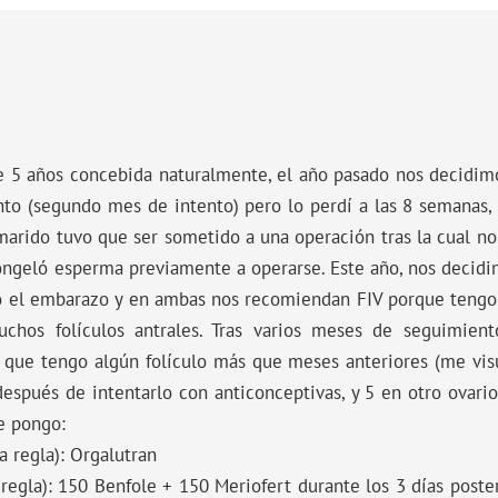
e 5 años concebida naturalmente, el año pasado nos decidim
 (segundo mes de intento) pero lo perdí a las 8 semanas, 
 marido tuvo que ser sometido a una operación tras la cual no
ongeló esperma previamente a operarse. Este año, nos decidimo
abo el embarazo y en ambas nos recomiendan FIV porque tengo
uchos folículos antrales. Tras varios meses de seguimien
 que tengo algún folículo más que meses anteriores (me vis
espués de intentarlo con anticonceptivas, y 5 en otro ovario
e pongo:
a regla): Orgalutran
regla): 150 Benfole + 150 Meriofert durante los 3 días posterio