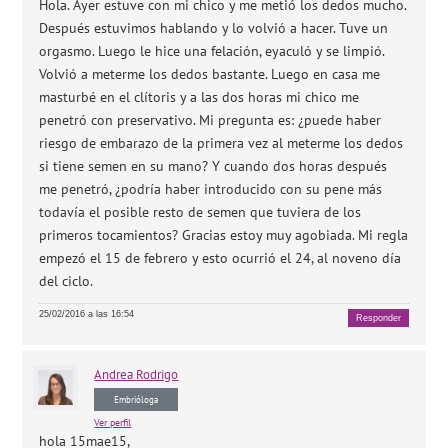
Hola. Ayer estuve con mi chico y me metió los dedos mucho.
Después estuvimos hablando y lo volvió a hacer. Tuve un
orgasmo. Luego le hice una felación, eyaculó y se limpió.
Volvió a meterme los dedos bastante. Luego en casa me
masturbé en el clítoris y a las dos horas mi chico me
penetró con preservativo. Mi pregunta es: ¿puede haber
riesgo de embarazo de la primera vez al meterme los dedos
si tiene semen en su mano? Y cuando dos horas después
me penetró, ¿podría haber introducido con su pene más
todavía el posible resto de semen que tuviera de los
primeros tocamientos? Gracias estoy muy agobiada. Mi regla
empezó el 15 de febrero y esto ocurrió el 24, al noveno día
del ciclo.
25/02/2016 a las 16:54
Responder
Andrea
Rodrigo
Embrióloga
Ver perfil
hola 15mae15,