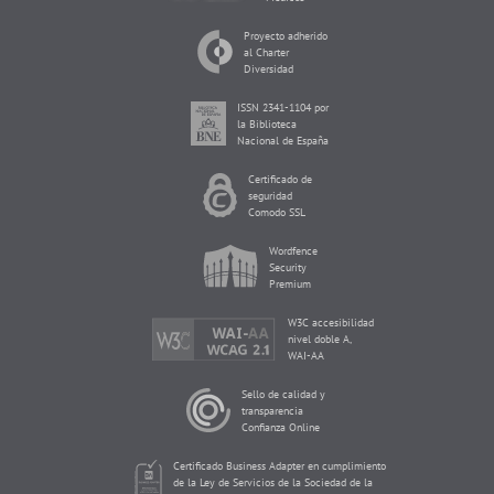
Proyecto adherido
al Charter
Diversidad
ISSN 2341-1104 por
la Biblioteca
Nacional de España
Certificado de
seguridad
Comodo SSL
Wordfence
Security
Premium
W3C accesibilidad
nivel doble A,
WAI-AA
Sello de calidad y
transparencia
Confianza Online
Certificado Business Adapter en cumplimiento
de la Ley de Servicios de la Sociedad de la