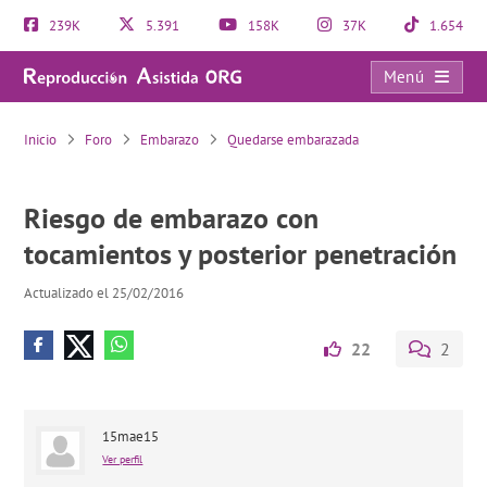
239K
5.391
158K
37K
1.654
Menú
Riesgo de embarazo con tocamientos y posterior penetración
Inicio
Foro
Embarazo
Quedarse embarazada
Riesgo de embarazo con
tocamientos y posterior penetración
Actualizado el 25/02/2016
22
2
15mae15
Ver perfil