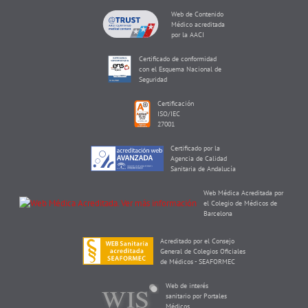
Web de Contenido
Médico acreditada
por la AACI
Certificado de conformidad
con el Esquema Nacional de
Seguridad
Certificación
ISO/IEC
27001
Certificado por la
Agencia de Calidad
Sanitaria de Andalucía
Web Médica Acreditada por
el Colegio de Médicos de
Barcelona
Acreditado por el Consejo
General de Colegios Oficiales
de Médicos - SEAFORMEC
Web de interés
sanitario por Portales
Médicos