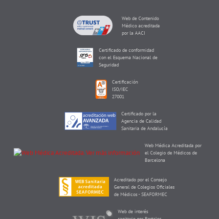
Web de Contenido
Médico acreditada
por la AACI
Certificado de conformidad
con el Esquema Nacional de
Seguridad
Certificación
ISO/IEC
27001
Certificado por la
Agencia de Calidad
Sanitaria de Andalucía
Web Médica Acreditada por
el Colegio de Médicos de
Barcelona
Acreditado por el Consejo
General de Colegios Oficiales
de Médicos - SEAFORMEC
Web de interés
sanitario por Portales