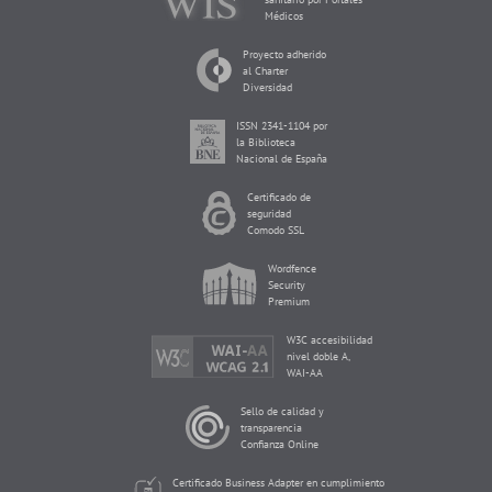
Médicos
Proyecto adherido
al Charter
Diversidad
ISSN 2341-1104 por
la Biblioteca
Nacional de España
Certificado de
seguridad
Comodo SSL
Wordfence
Security
Premium
W3C accesibilidad
nivel doble A,
WAI-AA
Sello de calidad y
transparencia
Confianza Online
Certificado Business Adapter en cumplimiento