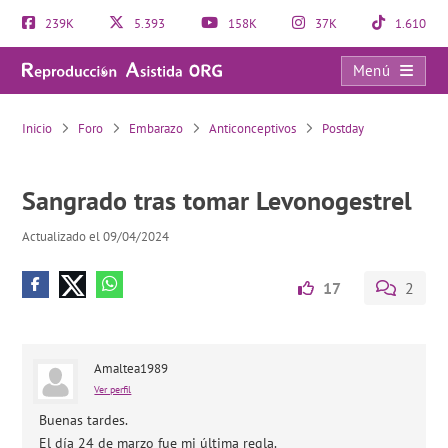
239K
5.393
158K
37K
1.610
Menú
Sangrado tras tomar Levonogestrel
Inicio
Foro
Embarazo
Anticonceptivos
Postday
Sangrado tras tomar Levonogestrel
Actualizado el 09/04/2024
17
2
Amaltea1989
Ver perfil
Buenas tardes.
El día 24 de marzo fue mi última regla.