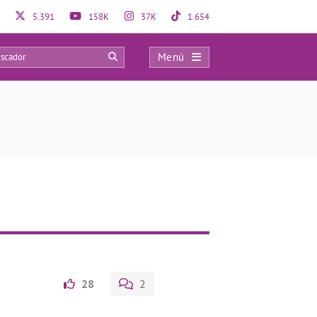
5.391
158K
37K
1.654
Menú
0
28
2