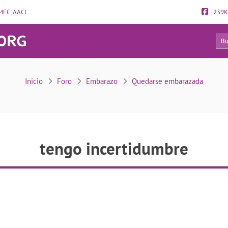
EC, AACI
.
239K
26
tengo incertidumbre
Inicio
Foro
Embarazo
Quedarse embarazada
tengo incertidumbre