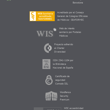
Barcelona
Acreditado por el Consejo
General de Colegios Oficiales
de Médicos - SEAFORMEC
Web de interés
sanitario por Portales
Médicos
Proyecto adherido
al Charter
Diversidad
ISSN 2341-1104 por
la Biblioteca
Nacional de España
Certificado de
seguridad
Comodo SSL
Wordfence
Security
Premium
W3C accesibilidad