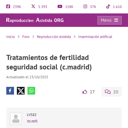
239K
5.393
158K
37K
1.610
Menú
Tratamientos de fertilidad seguridad social (c.madrid)
Inicio
Foro
Reproducción Asistida
Inseminación artificial
Tratamientos de fertilidad
seguridad social (c.madrid)
Actualizado el 23/10/2025
27
20
LVS82
Ver perfil