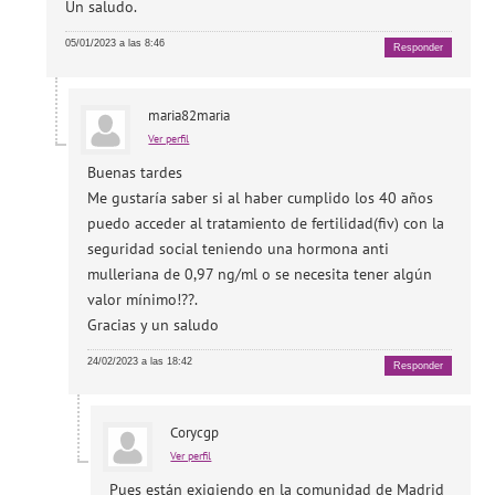
Un saludo.
05/01/2023 a las 8:46
Responder
maria82maria
Ver perfil
Buenas tardes
Me gustaría saber si al haber cumplido los 40 años
puedo acceder al tratamiento de fertilidad(fiv) con la
seguridad social teniendo una hormona anti
mulleriana de 0,97 ng/ml o se necesita tener algún
valor mínimo!??.
Gracias y un saludo
24/02/2023 a las 18:42
Responder
Corycgp
Ver perfil
Pues están exigiendo en la comunidad de Madrid