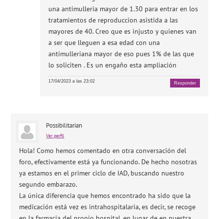
una antimulleria mayor de 1.30 para entrar en los
tratamientos de reproduccion asistida a las
mayores de 40. Creo que es injusto y quienes van
a ser que lleguen a esa edad con una
antimulleriana mayor de eso pues 1% de las que
lo soliciten . Es un engaño esta ampliación
17/04/2023 a las 23:02
Responder
Possibilitarian
Ver perfil
Hola! Como hemos comentado en otra conversación del
foro, efectivamente está ya funcionando. De hecho nosotras
ya estamos en el primer ciclo de IAD, buscando nuestro
segundo embarazo.
La única diferencia que hemos encontrado ha sido que la
medicación está vez es intrahospitalaria, es decir, se recoge
en la farmacia del propio hospital, en lugar de en nuestra