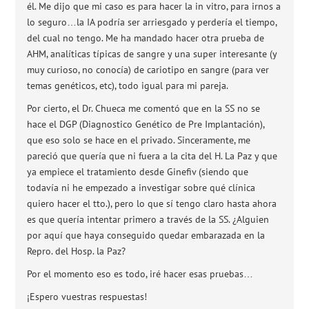
él. Me dijo que mi caso es para hacer la in vitro, para irnos a
lo seguro…la IA podría ser arriesgado y perdería el tiempo,
del cual no tengo. Me ha mandado hacer otra prueba de
AHM, analíticas típicas de sangre y una super interesante (y
muy curioso, no conocía) de cariotipo en sangre (para ver
temas genéticos, etc), todo igual para mi pareja.
Por cierto, el Dr. Chueca me comentó que en la SS no se
hace el DGP (Diagnostico Genético de Pre Implantación),
que eso solo se hace en el privado. Sinceramente, me
pareció que quería que ni fuera a la cita del H. La Paz y que
ya empiece el tratamiento desde Ginefiv (siendo que
todavía ni he empezado a investigar sobre qué clínica
quiero hacer el tto.), pero lo que sí tengo claro hasta ahora
es que quería intentar primero a través de la SS. ¿Alguien
por aquí que haya conseguido quedar embarazada en la
Repro. del Hosp. la Paz?
Por el momento eso es todo, iré hacer esas pruebas…
¡Espero vuestras respuestas!