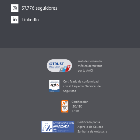
37.776 seguidores
LinkedIn
Web de Contenido
Médico acreditada
por la AACI
Certificado de conformidad
con el Esquema Nacional de
Seguridad
Certificación
ISO/IEC
27001
Certificado por la
Agencia de Calidad
Sanitaria de Andalucía