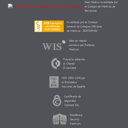
Web Médica Acreditada por
el Colegio de Médicos de
Barcelona
Acreditado por el Consejo
General de Colegios Oficiales
de Médicos - SEAFORMEC
Web de interés
sanitario por Portales
Médicos
Proyecto adherido
al Charter
Diversidad
ISSN 2341-1104 por
la Biblioteca
Nacional de España
Certificado de
seguridad
Comodo SSL
Wordfence
Security
Premium