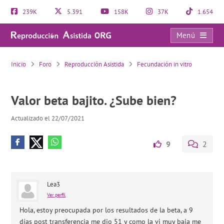
239K
5.391
158K
37K
1.654
Menú
Valor beta bajito. ¿Sube bien?
Inicio
Foro
Reproducción Asistida
Fecundación in vitro
Valor beta bajito. ¿Sube bien?
Actualizado el 22/07/2021
9
2
Lea3
Ver perfil
Hola, estoy preocupada por los resultados de la beta, a 9
días post transferencia me dio 51 y como la vi muy baja me