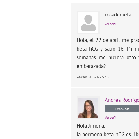
rosademetal
Ver perfil
Hola, el 22 de abril me pr
beta hCG y salió 16. Mi 
semanas me hiciera otro y
embarazada?
24/06/2015 a las 5:40
Andrea
Rodrig
Embrióloga
Ver perfil
Hola Jimena,
la hormona beta hCG es lib