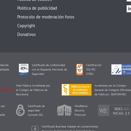
Política de publicidad
Protocolo de moderación foros
Copyright
Donativos
tenido
Certificado de conformidad
Certificación
editada
con el Esquema Nacional de
ISO/IEC
I
Seguridad
27001
Web Médica Acreditada por
Acreditado por el Consejo
el Colegio de Médicos de
General de Colegios Oficiales
Barcelona
de Médicos - SEAFORMEC
 por
Certificado de
Wordfence
seguridad
Security
paña
Comodo SSL
Premium
Certificado Business Adapter en cumplimiento
de la Ley de Servicios de la Sociedad de la