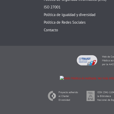
ISO 27001
Política de igualdad y diversidad
Política de Redes Sociales
Contacto
Web de Con
Médico acr
por la AAC
Proyecto adherido
ISSN 2341-1104
al Charter
la Biblioteca
Diversidad
Nacional de Es