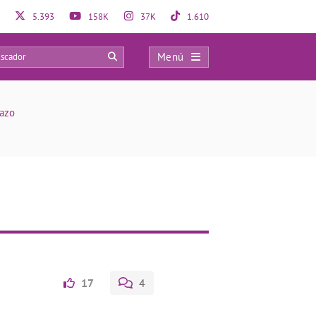
5.393
158K
37K
1.610
Menú
0
azo
17
4