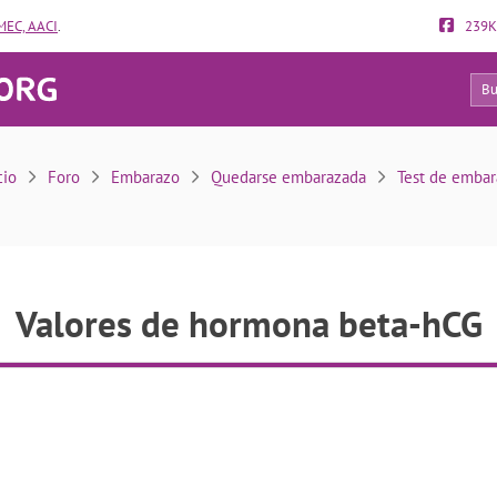
EC, AACI
.
239K
13
Valores de hormona beta-hCG
cio
Foro
Embarazo
Quedarse embarazada
Test de embar
Valores de hormona beta-hCG