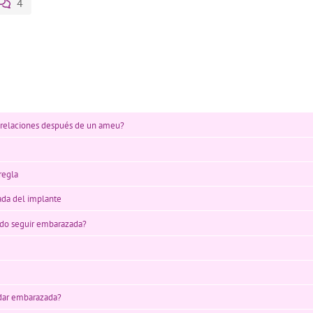
4
 relaciones después de un ameu?
regla
rada del implante
edo seguir embarazada?
edar embarazada?