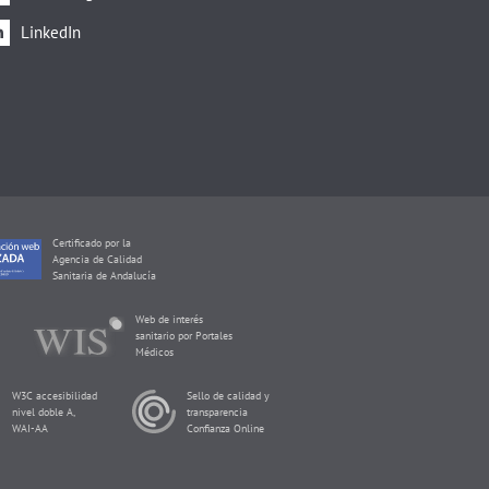
LinkedIn
Certificado por la
Agencia de Calidad
Sanitaria de Andalucía
Web de interés
sanitario por Portales
Médicos
W3C accesibilidad
Sello de calidad y
nivel doble A,
transparencia
WAI-AA
Confianza Online