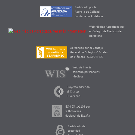
Certificado por la
Agencia de Calidad
Sanitaria de Andalucía
Web Médica Acreditada por
el Colegio de Médicos de
Barcelona
Acreditado por el Consejo
General de Colegios Oficiales
de Médicos - SEAFORMEC
Web de interés
sanitario por Portales
Médicos
Proyecto adherido
al Charter
Diversidad
ISSN 2341-1104 por
la Biblioteca
Nacional de España
Certificado de
seguridad