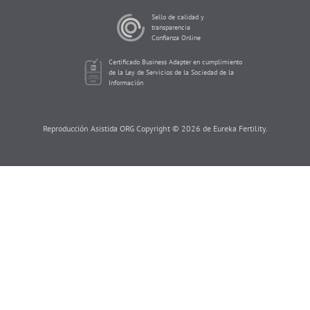
Sello de calidad y
transparencia
Confianza Online
Certificado Business Adapter en cumplimiento
de la Ley de Servicios de la Sociedad de la
Información
Reproducción Asistida ORG Copyright © 2026 de Eureka Fertility.