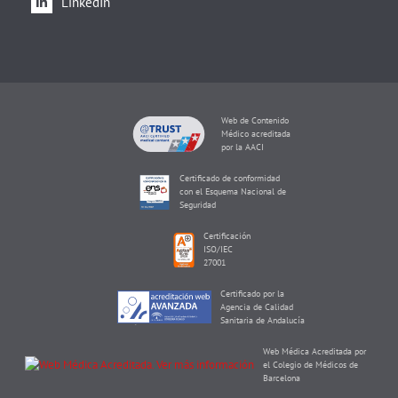
LinkedIn
Web de Contenido
Médico acreditada
por la AACI
Certificado de conformidad
con el Esquema Nacional de
Seguridad
Certificación
ISO/IEC
27001
Certificado por la
Agencia de Calidad
Sanitaria de Andalucía
Web Médica Acreditada por
el Colegio de Médicos de
Barcelona