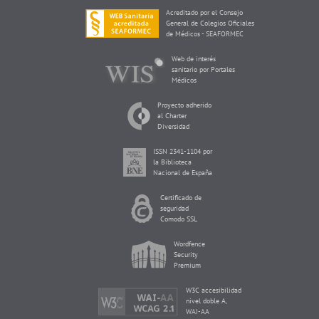
Acreditado por el Consejo
General de Colegios Oficiales
de Médicos - SEAFORMEC
Web de interés
sanitario por Portales
Médicos
Proyecto adherido
al Charter
Diversidad
ISSN 2341-1104 por
la Biblioteca
Nacional de España
Certificado de
seguridad
Comodo SSL
Wordfence
Security
Premium
W3C accesibilidad
nivel doble A,
WAI-AA