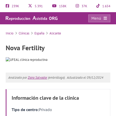
239K
5.391
158K
37K
1.654
Menú
Nova Fertility
Inicio
Clínicas
España
Alicante
Nova Fertility
Analizado por
Zaira Salvador
(embrióloga).
Actualizado el 09/12/2024
Información clave de la clínica
Tipo de centro:
Privado