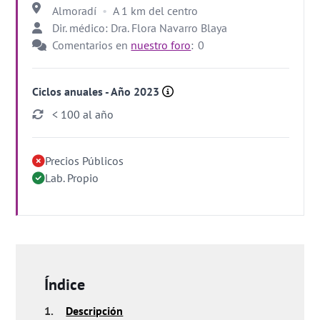
Almoradí
A 1 km del centro
Dir. médico: Dra. Flora Navarro Blaya
Comentarios en
nuestro foro
:
0
Ciclos anuales - Año 2023
< 100 al año
Precios Públicos
Lab. Propio
Índice
1.
Descripción