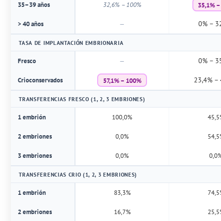
35,1% –
35–39 años
32,6% – 100%
0% – 3
> 40 años
—
TASA DE IMPLANTACIÓN EMBRIONARIA
0% – 3
Fresco
—
57,1% – 100%
23,4% –
Crioconservados
TRANSFERENCIAS FRESCO (1, 2, 3 EMBRIONES)
1 embrión
100,0%
45,
2 embriones
0,0%
54,
3 embriones
0,0%
0,0
TRANSFERENCIAS CRIO (1, 2, 3 EMBRIONES)
1 embrión
83,3%
74,
2 embriones
16,7%
25,