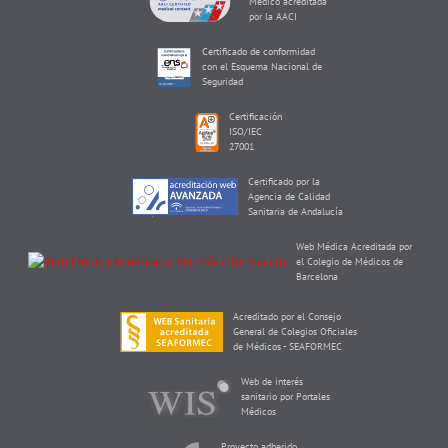
Médico acreditada
por la AACI
Certificado de conformidad
con el Esquema Nacional de
Seguridad
Certificación
ISO/IEC
27001
Certificado por la
Agencia de Calidad
Sanitaria de Andalucía
Web Médica Acreditada por
el Colegio de Médicos de
Barcelona
Acreditado por el Consejo
General de Colegios Oficiales
de Médicos - SEAFORMEC
Web de interés
sanitario por Portales
Médicos
Proyecto adherido