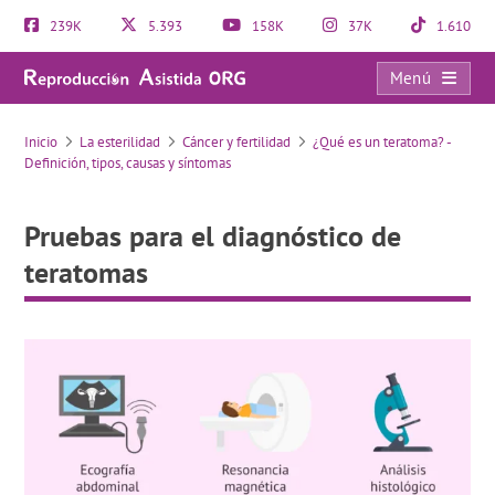
239K
5.393
158K
37K
1.610
Menú
Pruebas para el diagnóstico de teratomas
Inicio
La esterilidad
Cáncer y fertilidad
¿Qué es un teratoma? -
Definición, tipos, causas y síntomas
Pruebas para el diagnóstico de
teratomas