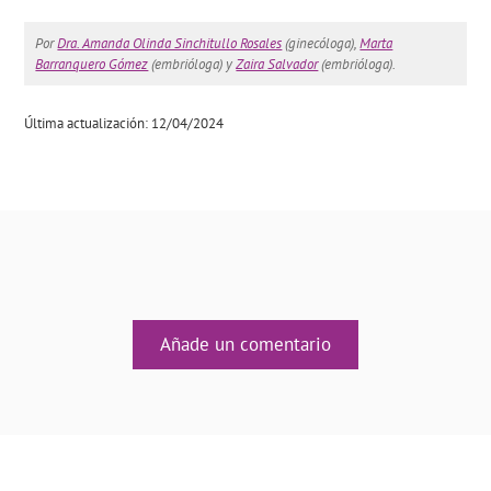
Por
Dra. Amanda Olinda Sinchitullo Rosales
(ginecóloga),
Marta
Barranquero Gómez
(embrióloga) y
Zaira Salvador
(embrióloga).
Última actualización: 12/04/2024
Añade un comentario