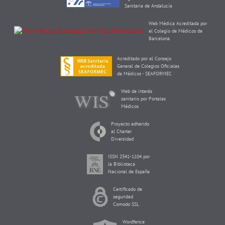
Sanitaria de Andalucía
Web Médica Acreditada por
el Colegio de Médicos de
Barcelona
Acreditado por el Consejo
General de Colegios Oficiales
de Médicos - SEAFORMEC
Web de interés
sanitario por Portales
Médicos
Proyecto adherido
al Charter
Diversidad
ISSN 2341-1104 por
la Biblioteca
Nacional de España
Certificado de
seguridad
Comodo SSL
Wordfence