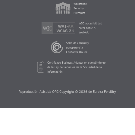
Wordfence
Security
Premium
W3C accesibilidad
nivel doble A,
WAI-AA
Sello de calidad y
transparencia
Confianza Online
Certificado Business Adapter en cumplimiento
de la Ley de Servicios de la Sociedad de la
Información
Reproducción Asistida ORG Copyright © 2026 de Eureka Fertility.