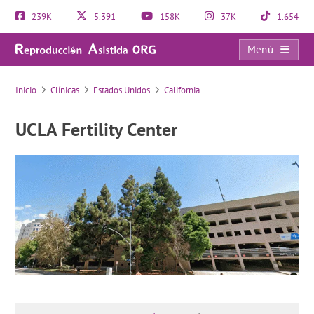
239K
5.391
158K
37K
1.654
Menú
UCLA Fertility Center
Inicio
Clínicas
Estados Unidos
California
UCLA Fertility Center