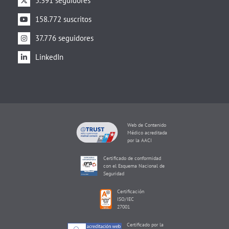
5.391 seguidores
158.772 suscritos
37.776 seguidores
LinkedIn
Web de Contenido
Médico acreditada
por la AACI
Certificado de conformidad
con el Esquema Nacional de
Seguridad
Certificación
ISO/IEC
27001
Certificado por la