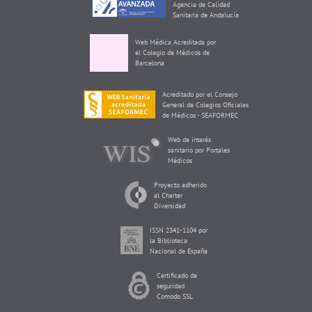
Agencia de Calidad
Sanitaria de Andalucía
Web Médica Acreditada por
el Colegio de Médicos de
Barcelona
Acreditado por el Consejo
General de Colegios Oficiales
de Médicos - SEAFORMEC
Web de interés
sanitario por Portales
Médicos
Proyecto adherido
al Charter
Diversidad
ISSN 2341-1104 por
la Biblioteca
Nacional de España
Certificado de
seguridad
Comodo SSL