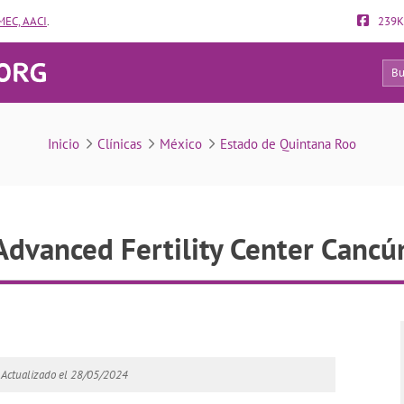
EC, AACI
.
239K
37
Advanced Fertility Center Cancún
Inicio
Clínicas
México
Estado de Quintana Roo
Advanced Fertility Center Cancú
Actualizado el 28/05/2024