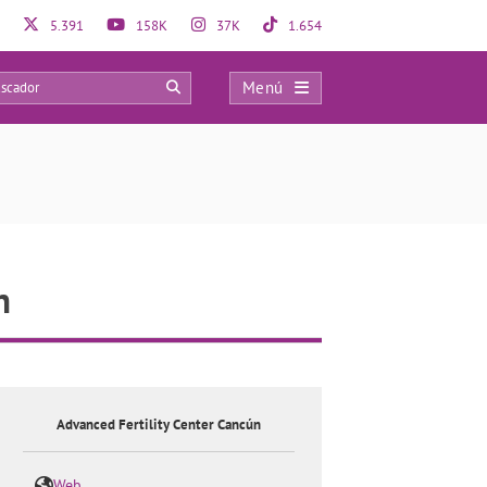
5.391
158K
37K
1.654
Menú
0
n
Advanced Fertility Center Cancún
Web