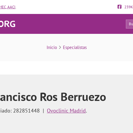
EC, AACI
.
239K
128
 fallos de implantación y abortos de repetición?
Inicio
Especialistas
rancisco Ros Berruezo
giado: 282851448
|
Ovoclinic Madrid
.