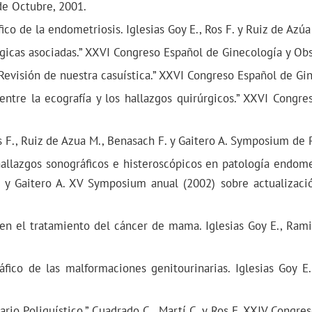
de Octubre, 2001.
co de la endometriosis. Iglesias Goy E., Ros F. y Ruiz de Azúa
gicas asociadas.” XXVI Congreso Español de Ginecología y Obst
Revisión de nuestra casuística.” XXVI Congreso Español de Gine
entre la ecografía y los hallazgos quirúrgicos.” XXVI Congre
os F., Ruiz de Azua M., Benasach F. y Gaitero A. Symposium de 
allazgos sonográficos e histeroscópicos en patología endomet
. y Gaitero A. XV Symposium anual (2002) sobre actualizació
n el tratamiento del cáncer de mama. Iglesias Goy E., Ramir
fico de las malformaciones genitourinarias. Iglesias Goy E.
io Poliquístico.” Cuadrado C., Martí C. y Ros F. XXIV Congre