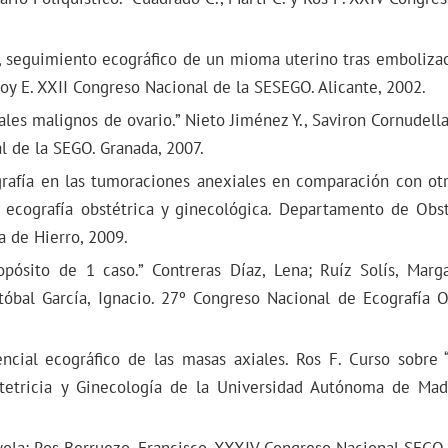
a, seguimiento ecográfico de un mioma uterino tras embolizac
Goy E. XXII Congreso Nacional de la SESEGO. Alicante, 2002.
ales malignos de ovario.” Nieto Jiménez Y., Saviron Cornudella
l de la SEGO. Granada, 2007.
ografía en las tumoraciones anexiales en comparación con o
e ecografía obstétrica y ginecológica. Departamento de Obst
 de Hierro, 2009.
opósito de 1 caso.” Contreras Díaz, Lena; Ruíz Solís, Marga
stóbal García, Ignacio. 27º Congreso Nacional de Ecografía 
ncial ecográfico de las masas axiales. Ros F. Curso sobre “
tetricia y Ginecología de la Universidad Autónoma de Mad