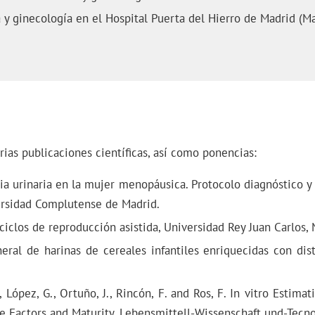
cia y ginecología en el Hospital Puerta del Hierro de Madrid (
rias publicaciones científicas, así como ponencias:
ia urinaria en la mujer menopáusica. Protocolo diagnóstico y
ersidad Complutense de Madrid.
ciclos de reproducción asistida, Universidad Rey Juan Carlos, 
neral de harinas de cereales infantiles enriquecidas con dis
., López, G., Ortuño, J., Rincón, F. and Ros, F. In vitro Estima
ve Factors and Maturity. Lebensmittell-Wissenschaft und-Tecno