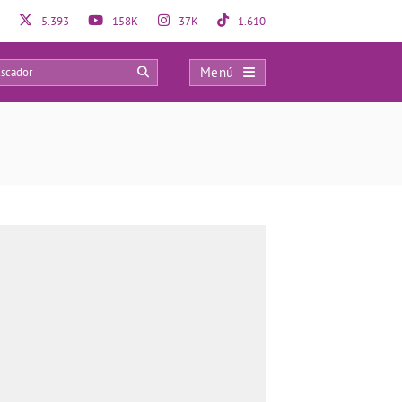
5.393
158K
37K
1.610
Menú
7