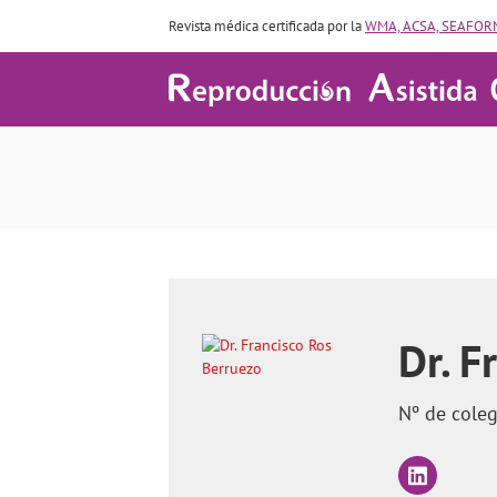
Revista médica certificada por la
WMA, ACSA, SEAFORM
Trombofilias, ¿una causa de
Dr. F
Nº de cole