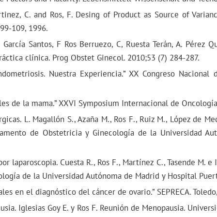
Martinez, C. and Ros, F. Desing of Product as Source of Vari
 99-109, 1996.
. García Santos, F Ros Berruezo, C, Ruesta Terán, A. Pérez Q
ráctica clínica. Prog Obstet Ginecol. 2010;53 (7) 284-287.
ndometriosis. Nuestra Experiencia.” XX Congreso Nacional 
bles de la mama.” XXVI Symposium Internacional de Oncología
gicas. L. Magallón S., Azaña M., Ros F., Ruiz M., López de Med
rtamento de Obstetricia y Ginecología de la Universidad A
r laparoscopia. Cuesta R., Ros F., Martínez C., Tasende M. e I
logía de la Universidad Autónoma de Madrid y Hospital Puert
les en el diagnóstico del cáncer de ovario.” SEPRECA. Toledo
usia. Iglesias Goy E. y Ros F. Reunión de Menopausia. Univer