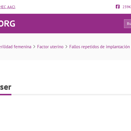
EC, AACI
.
239K
0
Eclosión asistida por láser
erilidad femenina
Factor uterino
Fallos repetidos de implantación 
áser