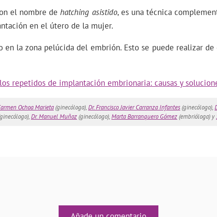
 con el nombre de
hatching asistido
, es una técnica complement
antación en el útero de la mujer.
io en la zona pelúcida del embrión. Esto se puede realizar de 
los repetidos de implantación embrionaria: causas y solucion
Carmen Ochoa Marieta
(ginecóloga),
Dr. Francisco Javier Carranza Infantes
(ginecólogo),
(ginecólogo),
Dr. Manuel Muñoz
(ginecólogo),
Marta Barranquero Gómez
(embrióloga) y
Añade un comentario