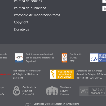
Política de cookies
Política de publicidad
Protocolo de moderación foros
Copyright
Donativos
tenido
Certificado de conformidad
Certificación
editada
con el Esquema Nacional de
ISO/IEC
I
Seguridad
27001
Web Médica Acreditada por
Acreditado por el Consejo
el Colegio de Médicos de
General de Colegios Oficiales
Barcelona
de Médicos - SEAFORMEC
 por
Certificado de
Wordfence
seguridad
Security
paña
Comodo SSL
Premium
Certificado Business Adapter en cumplimiento