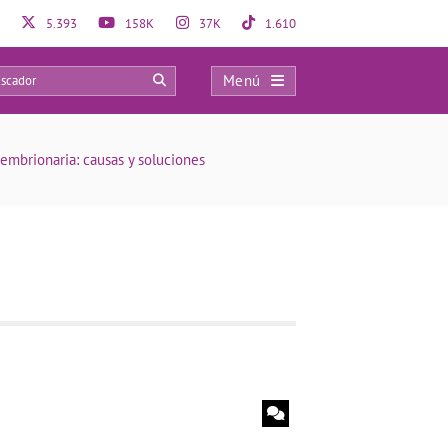
5.393
158K
37K
1.610
Menú
0
embrionaria: causas y soluciones