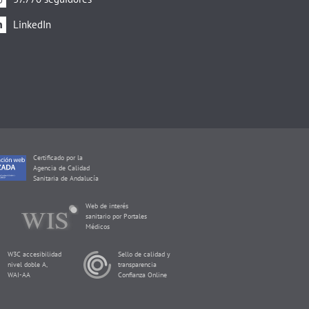
LinkedIn
Certificado por la
Agencia de Calidad
Sanitaria de Andalucía
Web de interés
sanitario por Portales
Médicos
W3C accesibilidad
Sello de calidad y
nivel doble A,
transparencia
WAI-AA
Confianza Online