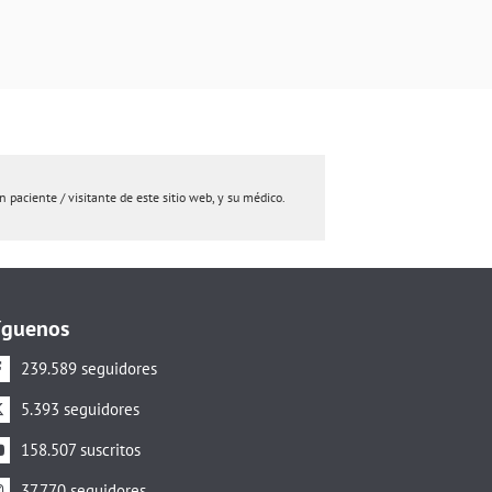
paciente / visitante de este sitio web, y su médico.
íguenos
239.589 seguidores
5.393 seguidores
158.507 suscritos
37.770 seguidores