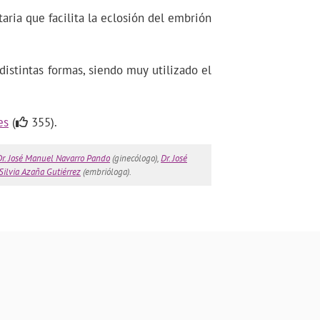
aria que facilita la eclosión del embrión
distintas formas, siendo muy utilizado el
es
(
355).
Dr. José Manuel Navarro Pando
(ginecólogo),
Dr. José
Silvia Azaña Gutiérrez
(embrióloga).