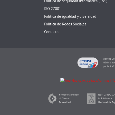
Política de seguridad informática (ENS)
ISO 27001
Política de igualdad y diversidad
Política de Redes Sociales
Contacto
Web de Con
Médico acr
por la AAC
Proyecto adherido
ISSN 2341-1104
al Charter
la Biblioteca
Diversidad
Nacional de Es