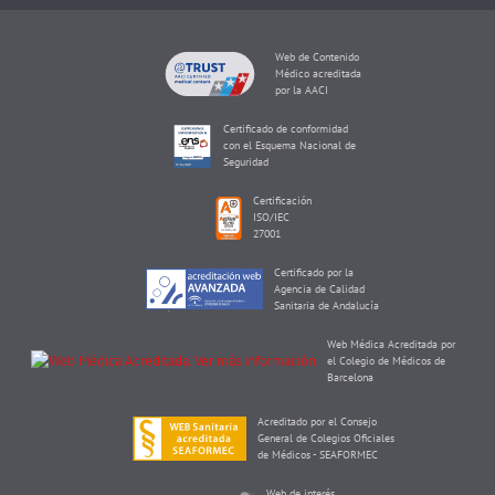
Web de Contenido
Médico acreditada
por la AACI
Certificado de conformidad
con el Esquema Nacional de
Seguridad
Certificación
ISO/IEC
27001
Certificado por la
Agencia de Calidad
Sanitaria de Andalucía
Web Médica Acreditada por
el Colegio de Médicos de
Barcelona
Acreditado por el Consejo
General de Colegios Oficiales
de Médicos - SEAFORMEC
Web de interés