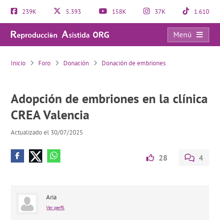
239K
5.393
158K
37K
1.610
Menú
Adopción de embriones en la clínica CREA Valencia
Inicio
Foro
Donación
Donación de embriones
Adopción de embriones en la clínica
CREA Valencia
Actualizado el 30/07/2025
28
4
Aria
Ver perfil