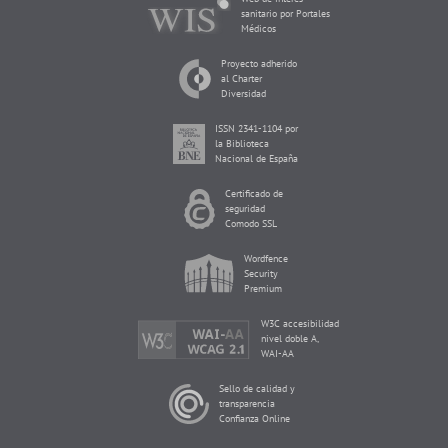
sanitario por Portales
Médicos
Proyecto adherido
al Charter
Diversidad
ISSN 2341-1104 por
la Biblioteca
Nacional de España
Certificado de
seguridad
Comodo SSL
Wordfence
Security
Premium
W3C accesibilidad
nivel doble A,
WAI-AA
Sello de calidad y
transparencia
Confianza Online