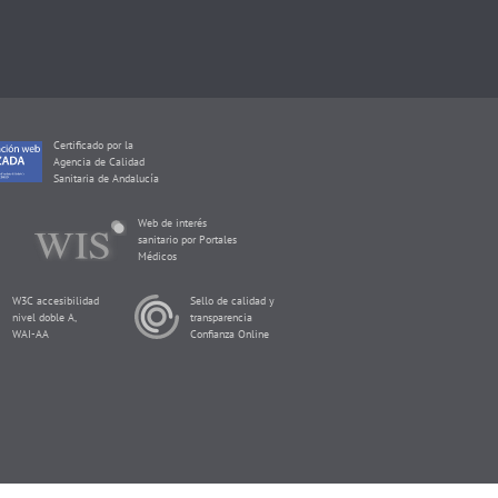
Certificado por la
Agencia de Calidad
Sanitaria de Andalucía
Web de interés
sanitario por Portales
Médicos
W3C accesibilidad
Sello de calidad y
nivel doble A,
transparencia
WAI-AA
Confianza Online