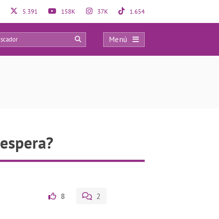
5.391
158K
37K
1.654
Menú
0
 espera?
8
2