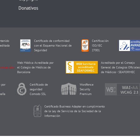
Donativos
tenido
Certificado de conformidad
Certificación
editada
con el Esquema Nacional de
ISO/IEC
I
Seguridad
27001
Web Médica Acreditada por
Acreditado por el Consejo
el Colegio de Médicos de
General de Colegios Oficiales
Barcelona
de Médicos - SEAFORMEC
 por
Certificado de
Wordfence
seguridad
Security
paña
Comodo SSL
Premium
Certificado Business Adapter en cumplimiento
de la Ley de Servicios de la Sociedad de la
Información
Reproducción Asistida ORG Copyright © 2026 de Eureka Fertility.