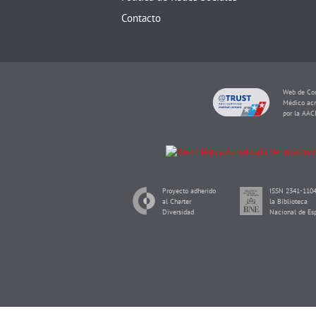
Contacto
Web de Con
Médico acr
por la AAC
Proyecto adherido
ISSN 2341-1104
al Charter
la Biblioteca
Diversidad
Nacional de Es