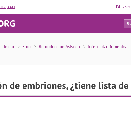
EC, AACI
.
239K
6
Adopción de embriones, ¿tiene lista de espera?
Inicio
Foro
Reproducción Asistida
Infertilidad femenina
n de embriones, ¿tiene lista de