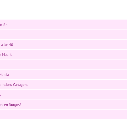
ación
 a los 40
n Madrid
Murcia
Bernabeu Cartagena
s
es en Burgos?