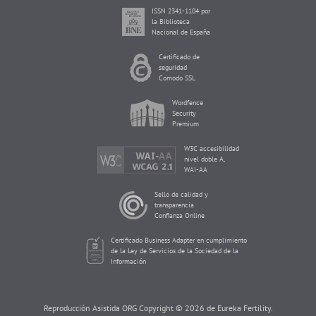
ISSN 2341-1104 por
la Biblioteca
Nacional de España
Certificado de
seguridad
Comodo SSL
Wordfence
Security
Premium
W3C accesibilidad
nivel doble A,
WAI-AA
Sello de calidad y
transparencia
Confianza Online
Certificado Business Adapter en cumplimiento
de la Ley de Servicios de la Sociedad de la
Información
Reproducción Asistida ORG Copyright © 2026 de Eureka Fertility.