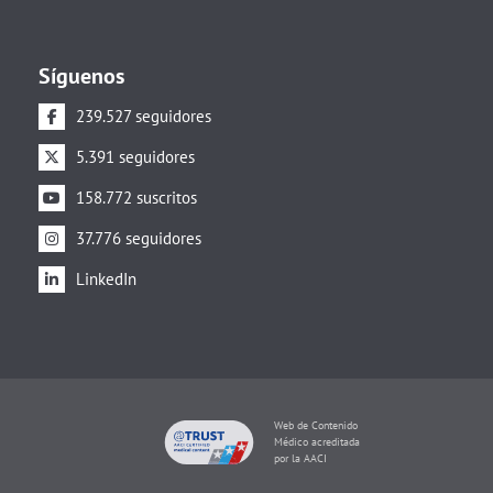
Síguenos
239.527 seguidores
5.391 seguidores
158.772 suscritos
37.776 seguidores
LinkedIn
Web de Contenido
Médico acreditada
por la AACI