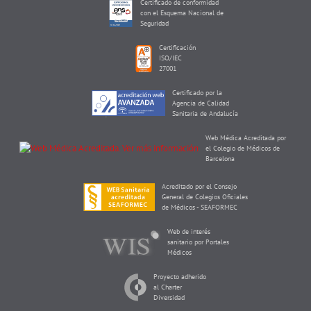
Certificado de conformidad
con el Esquema Nacional de
Seguridad
Certificación
ISO/IEC
27001
Certificado por la
Agencia de Calidad
Sanitaria de Andalucía
Web Médica Acreditada por
el Colegio de Médicos de
Barcelona
Acreditado por el Consejo
General de Colegios Oficiales
de Médicos - SEAFORMEC
Web de interés
sanitario por Portales
Médicos
Proyecto adherido
al Charter
Diversidad