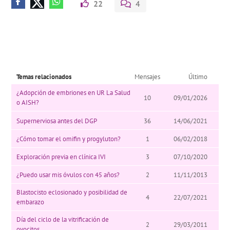
22
4
Temas relacionados
Mensajes
Último
¿Adopción de embriones en UR La Salud
10
09/01/2026
o AISH?
Supernerviosa antes del DGP
36
14/06/2021
¿Cómo tomar el omifin y progyluton?
1
06/02/2018
Exploración previa en clínica IVI
3
07/10/2020
¿Puedo usar mis óvulos con 45 años?
2
11/11/2013
Blastocisto eclosionado y posibilidad de
4
22/07/2021
embarazo
Día del ciclo de la vitrificación de
2
29/03/2011
ovocitos