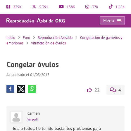
239K
5.391
158K
37K
1.654
Menú
Congelar óvulos
Inicio
Foro
Reproducción Asistida
Congelación de gametos y
embriones
Vitrificación de óvulos
Congelar óvulos
Actualizado el 01/03/2013
22
4
Carmen
Ver perfil
Hola a todos. He tenido bastantes problemas para