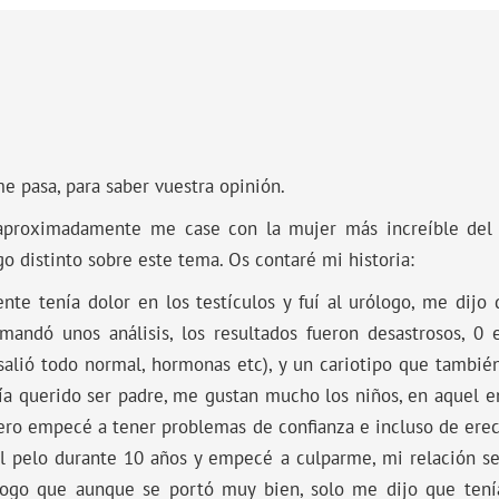
e pasa, para saber vuestra opinión.
aproximadamente me case con la mujer más increíble de
 distinto sobre este tema. Os contaré mi historia:
te tenía dolor en los testículos y fuí al urólogo, me dij
mandó unos análisis, los resultados fueron desastrosos, 0
salió todo normal, hormonas etc), y un cariotipo que tambié
ía querido ser padre, me gustan mucho los niños, en aquel e
ro empecé a tener problemas de confianza e incluso de ere
del pelo durante 10 años y empecé a culparme, mi relación 
ólogo que aunque se portó muy bien, solo me dijo que te