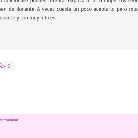
o funcionase puedes intentar explicarle a tu mujer tus sen
en de donante. A veces cuesta un poco aceptarlo pero muc
donante y son muy felices.
2
 normalidad