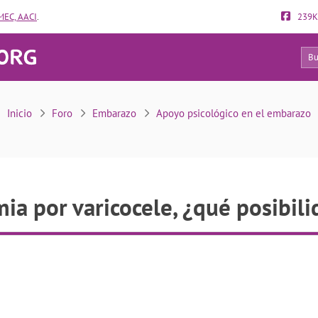
EC, AACI
.
239K
26
spermia por varicocele, ¿qué posibilidades hay?
Inicio
Foro
Embarazo
Apoyo psicológico en el embarazo
a por varicocele, ¿qué posibil