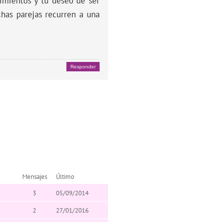
timientos y tu deseo de ser
has parejas recurren a una
Responder
Mensajes
Último
3
05/09/2014
2
27/01/2016