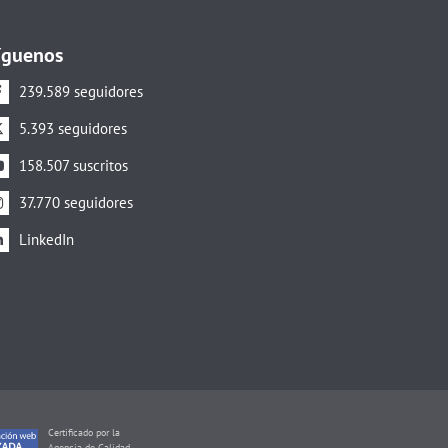
íguenos
239.589 seguidores
5.393 seguidores
158.507 suscritos
37.770 seguidores
LinkedIn
Certificado por la
Agencia de Calidad