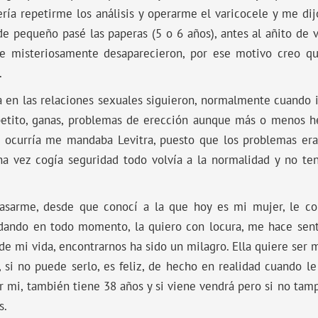
ería repetirme los análisis y operarme el varicocele y me di
e pequeño pasé las paperas (5 o 6 años), antes al añito d
e misteriosamente desaparecieron, por ese motivo creo qu
.
 en las relaciones sexuales siguieron, normalmente cuando i
apetito, ganas, problemas de erección aunque más o menos h
 ocurría me mandaba Levitra, puesto que los problemas er
na vez cogía seguridad todo volvía a la normalidad y no tení
asarme, desde que conocí a la que hoy es mi mujer, le c
ando en todo momento, la quiero con locura, me hace sent
de mi vida, encontrarnos ha sido un milagro. Ella quiere ser
si no puede serlo, es feliz, de hecho en realidad cuando 
 mi, también tiene 38 años y si viene vendrá pero si no tampo
s.