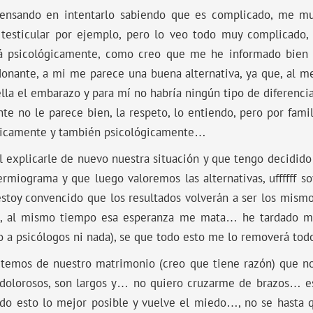
pensando en intentarlo sabiendo que es complicado, me m
 testicular por ejemplo, pero lo veo todo muy complicad
á psicológicamente, como creo que me he informado bien 
onante, a mi me parece una buena alternativa, ya que, al m
ella el embarazo y para mí no habría ningún tipo de diferencia
nte no le parece bien, la respeto, lo entiendo, pero por fami
micamente y también psicológicamente…
al explicarle de nuevo nuestra situación y que tengo decidid
rmiograma y que luego valoremos las alternativas, uffffff s
estoy convencido que los resultados volverán a ser los mismo
a, al mismo tiempo esa esperanza me mata… he tardado 
 a psicólogos ni nada), se que todo esto me lo removerá to
rutemos de nuestro matrimonio (creo que tiene razón) que n
dolorosos, son largos y… no quiero cruzarme de brazos… es
odo esto lo mejor posible y vuelve el miedo…, no se hasta 