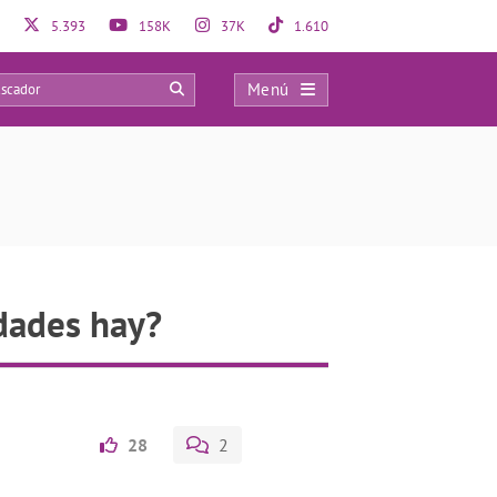
5.393
158K
37K
1.610
Menú
0
idades hay?
28
2