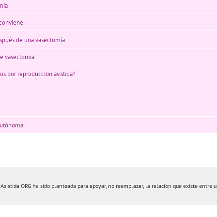
mia
 conviene
espués de una vasectomía
ne vasectomia
jos por reproduccion asistida?
 autónoma
istida ORG ha sido planteada para apoyar, no reemplazar, la relación que existe entre un 