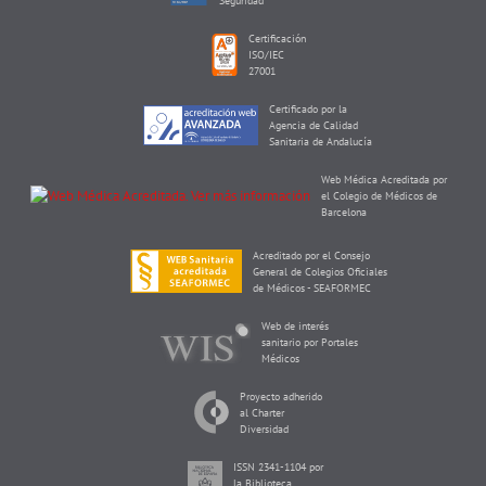
Seguridad
Certificación
ISO/IEC
27001
Certificado por la
Agencia de Calidad
Sanitaria de Andalucía
Web Médica Acreditada por
el Colegio de Médicos de
Barcelona
Acreditado por el Consejo
General de Colegios Oficiales
de Médicos - SEAFORMEC
Web de interés
sanitario por Portales
Médicos
Proyecto adherido
al Charter
Diversidad
ISSN 2341-1104 por
la Biblioteca