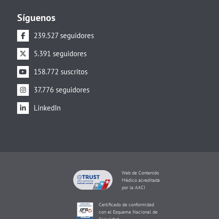
Síguenos
239.527 seguidores
5.391 seguidores
158.772 suscritos
37.776 seguidores
LinkedIn
Web de Contenido
Médico acreditada
por la AACI
Certificado de conformidad
con el Esquema Nacional de