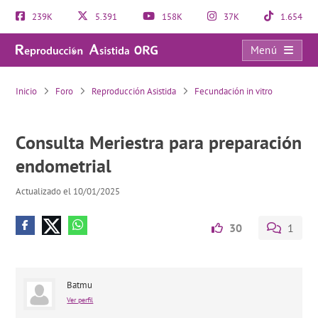
239K
5.391
158K
37K
1.654
Menú
Consulta Meriestra para preparación endometrial
Inicio
Foro
Reproducción Asistida
Fecundación in vitro
Consulta Meriestra para preparación
endometrial
Actualizado el 10/01/2025
30
1
Batmu
Ver perfil