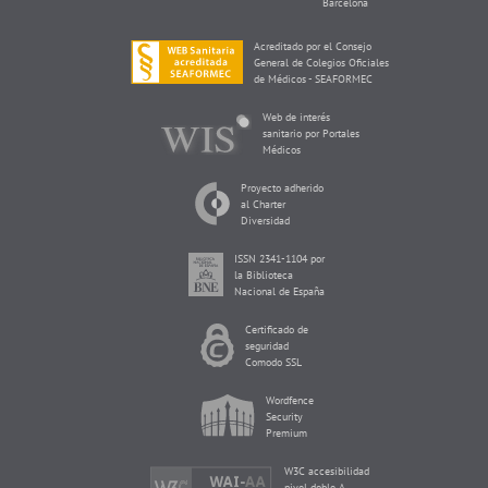
Barcelona
Acreditado por el Consejo
General de Colegios Oficiales
de Médicos - SEAFORMEC
Web de interés
sanitario por Portales
Médicos
Proyecto adherido
al Charter
Diversidad
ISSN 2341-1104 por
la Biblioteca
Nacional de España
Certificado de
seguridad
Comodo SSL
Wordfence
Security
Premium
W3C accesibilidad
nivel doble A,