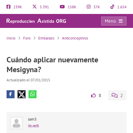
239K
5.391
158K
37K
1.654
Menú
Cuándo aplicar nuevamente Mesigyna?
Inicio
Foro
Embarazo
Anticonceptivos
Cuándo aplicar nuevamente
Mesigyna?
Actualizado el 07/01/2015
8
2
sam3
Ver perfil