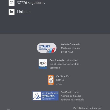
37.776 seguidores
LinkedIn
Web de Contenido
Médico acreditada
por la AACI
Certificado de conformidad
con el Esquema Nacional de
Seguridad
Certificación
ISO/IEC
27001
Certificado por la
Agencia de Calidad
Sanitaria de Andalucía
Web Médica Acreditada por