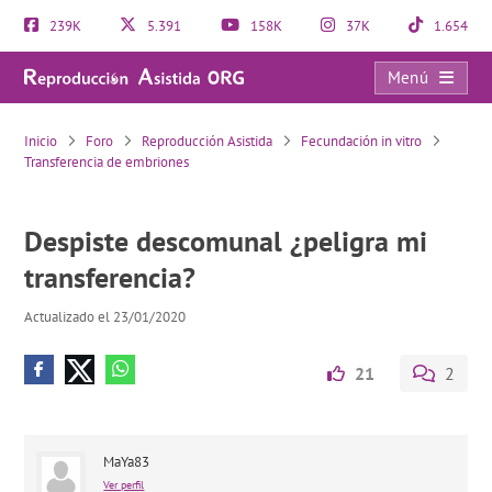
239K
5.391
158K
37K
1.654
Menú
Despiste descomunal ¿peligra mi transferencia?
Inicio
Foro
Reproducción Asistida
Fecundación in vitro
Transferencia de embriones
Despiste descomunal ¿peligra mi
transferencia?
Actualizado el 23/01/2020
21
2
MaYa83
Ver perfil