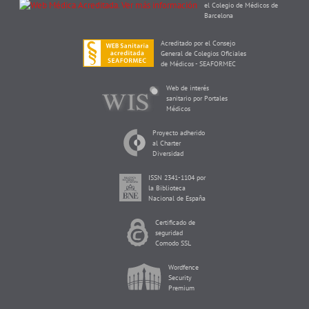
el Colegio de Médicos de
Barcelona
Acreditado por el Consejo
General de Colegios Oficiales
de Médicos - SEAFORMEC
Web de interés
sanitario por Portales
Médicos
Proyecto adherido
al Charter
Diversidad
ISSN 2341-1104 por
la Biblioteca
Nacional de España
Certificado de
seguridad
Comodo SSL
Wordfence
Security
Premium