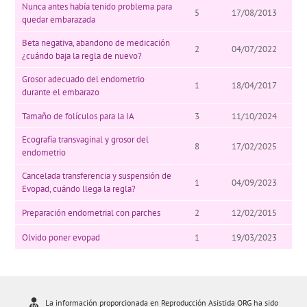
Nunca antes había tenido problema para
5
17/08/2013
quedar embarazada
Beta negativa, abandono de medicación
2
04/07/2022
¿cuándo baja la regla de nuevo?
Grosor adecuado del endometrio
1
18/04/2017
durante el embarazo
Tamaño de folículos para la IA
3
11/10/2024
Ecografía transvaginal y grosor del
8
17/02/2025
endometrio
Cancelada transferencia y suspensión de
1
04/09/2023
Evopad, cuándo llega la regla?
Preparación endometrial con parches
2
12/02/2015
Olvido poner evopad
1
19/03/2023
La información proporcionada en Reproducción Asistida ORG ha sido