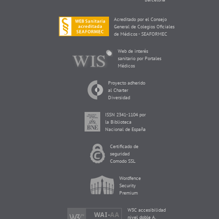
Acreditado por el Consejo
General de Colegios Oficiales
de Médicos - SEAFORMEC
Web de interés
sanitario por Portales
Médicos
Proyecto adherido
al Charter
Diversidad
ISSN 2341-1104 por
la Biblioteca
Nacional de España
Certificado de
seguridad
Comodo SSL
Wordfence
Security
Premium
W3C accesibilidad
nivel doble A,