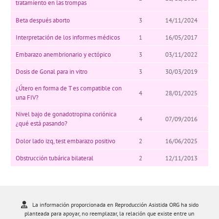
tratamiento en las trompas
Beta después aborto
3
14/11/2024
Interpretación de los informes médicos
1
16/05/2017
Embarazo anembrionario y ectópico
3
03/11/2022
Dosis de Gonal para in vitro
3
30/03/2019
¿Útero en forma de T es compatible con
4
28/01/2025
una FIV?
Nivel bajo de gonadotropina coriónica
4
07/09/2016
¿qué está pasando?
Dolor lado izq, test embarazo positivo
2
16/06/2025
Obstrucción tubárica bilateral
2
12/11/2013
La información proporcionada en Reproducción Asistida ORG ha sido
planteada para apoyar, no reemplazar, la relación que existe entre un