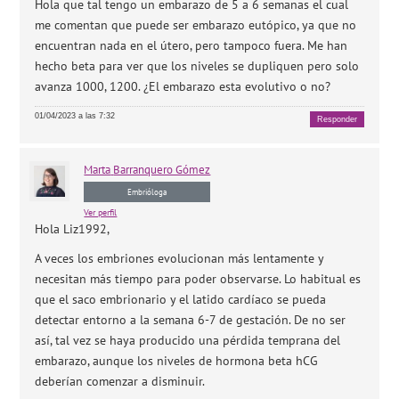
Hola que tal tengo un embarazo de 5 a 6 semanas el cual
me comentan que puede ser embarazo eutópico, ya que no
encuentran nada en el útero, pero tampoco fuera. Me han
hecho beta para ver que los niveles se dupliquen pero solo
avanza 1000, 1200. ¿El embarazo esta evolutivo o no?
01/04/2023 a las 7:32
Responder
Marta
Barranquero Gómez
Embrióloga
Ver perfil
Hola Liz1992,
A veces los embriones evolucionan más lentamente y
necesitan más tiempo para poder observarse. Lo habitual es
que el saco embrionario y el latido cardíaco se pueda
detectar entorno a la semana 6-7 de gestación. De no ser
así, tal vez se haya producido una pérdida temprana del
embarazo, aunque los niveles de hormona beta hCG
deberían comenzar a disminuir.