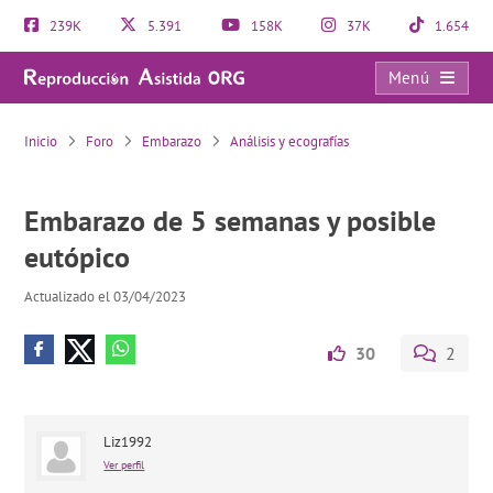
239K
5.391
158K
37K
1.654
Menú
Embarazo de 5 semanas y posible eutópico
Inicio
Foro
Embarazo
Análisis y ecografías
Embarazo de 5 semanas y posible
eutópico
Actualizado el 03/04/2023
30
2
Liz1992
Ver perfil