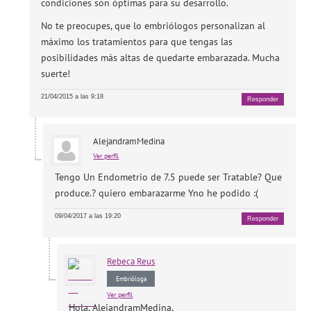
condiciones son óptimas para su desarrollo.
No te preocupes, que lo embriólogos personalizan al
máximo los tratamientos para que tengas las
posibilidades más altas de quedarte embarazada. Mucha
suerte!
21/04/2015 a las 9:18
Responder
AlejandramMedina
Ver perfil
Tengo Un Endometrio de 7.5 puede ser Tratable? Que
produce.? quiero embarazarme Yno he podido :(
09/04/2017 a las 19:20
Responder
Rebeca
Reus
Embrióloga
Ver perfil
Hola, AlejandramMedina,