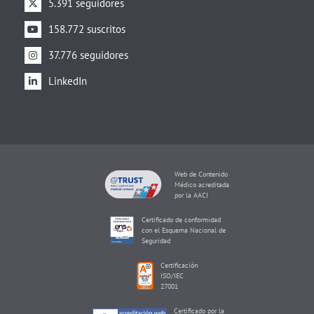
5.391 seguidores
158.772 suscritos
37.776 seguidores
LinkedIn
Web de Contenido
Médico acreditada
por la AACI
Certificado de conformidad
con el Esquema Nacional de
Seguridad
Certificación
ISO/IEC
27001
Certificado por la