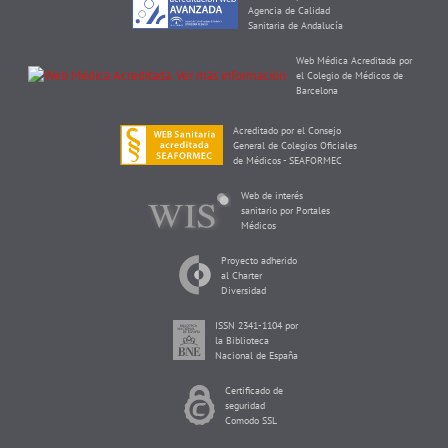
Agencia de Calidad
Sanitaria de Andalucía
Web Médica Acreditada por
el Colegio de Médicos de
Barcelona
Acreditado por el Consejo
General de Colegios Oficiales
de Médicos - SEAFORMEC
Web de interés
sanitario por Portales
Médicos
Proyecto adherido
al Charter
Diversidad
ISSN 2341-1104 por
la Biblioteca
Nacional de España
Certificado de
seguridad
Comodo SSL