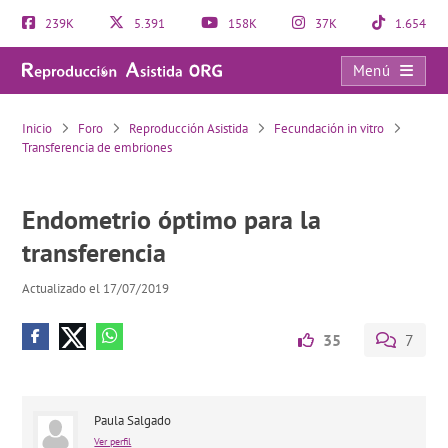
239K
5.391
158K
37K
1.654
Menú
Endometrio óptimo para la transferencia
Inicio
Foro
Reproducción Asistida
Fecundación in vitro
Transferencia de embriones
Endometrio óptimo para la
transferencia
Actualizado el 17/07/2019
35
7
Paula Salgado
Ver perfil