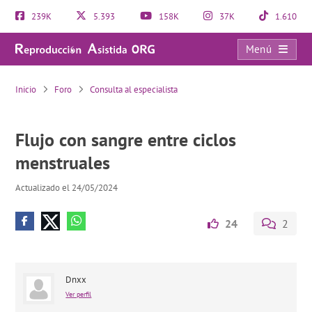
239K
5.393
158K
37K
1.610
Menú
Flujo con sangre entre ciclos menstruales
Inicio
Foro
Consulta al especialista
Flujo con sangre entre ciclos
menstruales
Actualizado el 24/05/2024
24
2
Dnxx
Ver perfil