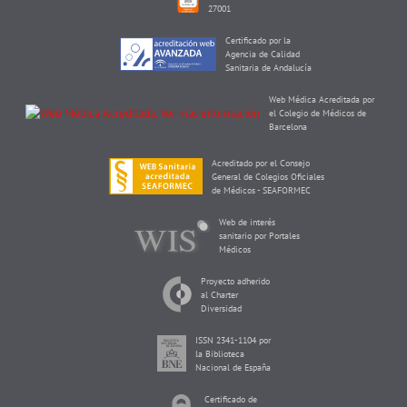
27001
Certificado por la
Agencia de Calidad
Sanitaria de Andalucía
Web Médica Acreditada por
el Colegio de Médicos de
Barcelona
Acreditado por el Consejo
General de Colegios Oficiales
de Médicos - SEAFORMEC
Web de interés
sanitario por Portales
Médicos
Proyecto adherido
al Charter
Diversidad
ISSN 2341-1104 por
la Biblioteca
Nacional de España
Certificado de