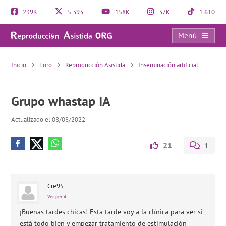
239K
5.393
158K
37K
1.610
Menú
Grupo whastap IA
Inicio
Foro
Reproducción Asistida
Inseminación artificial
Grupo whastap IA
Actualizado el 08/08/2022
21
1
Cre95
Ver perfil
¡Buenas tardes chicas! Esta tarde voy a la clínica para ver si
está todo bien y empezar tratamiento de estimulación