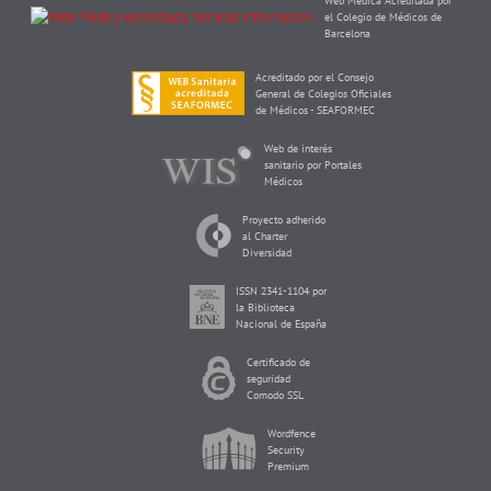
Web Médica Acreditada por
el Colegio de Médicos de
Barcelona
Acreditado por el Consejo
General de Colegios Oficiales
de Médicos - SEAFORMEC
Web de interés
sanitario por Portales
Médicos
Proyecto adherido
al Charter
Diversidad
ISSN 2341-1104 por
la Biblioteca
Nacional de España
Certificado de
seguridad
Comodo SSL
Wordfence
Security
Premium