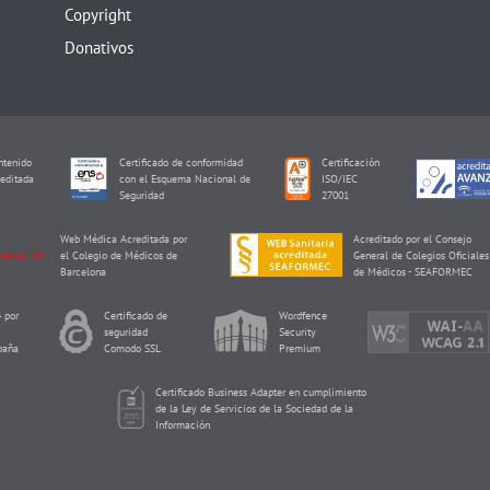
Copyright
Donativos
tenido
Certificado de conformidad
Certificación
editada
con el Esquema Nacional de
ISO/IEC
I
Seguridad
27001
Web Médica Acreditada por
Acreditado por el Consejo
el Colegio de Médicos de
General de Colegios Oficiales
Barcelona
de Médicos - SEAFORMEC
 por
Certificado de
Wordfence
seguridad
Security
paña
Comodo SSL
Premium
Certificado Business Adapter en cumplimiento
de la Ley de Servicios de la Sociedad de la
Información