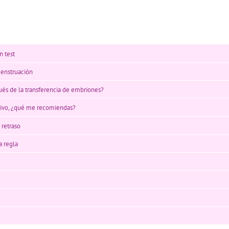
n test
menstruación
ués de la transferencia de embriones?
gativo, ¿qué me recomiendas?
 retraso
a regla