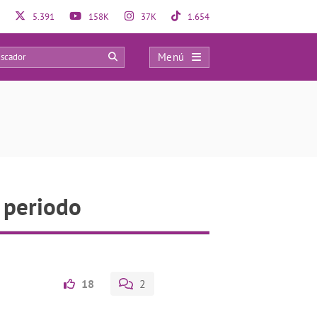
5.391
158K
37K
1.654
Menú
0
 periodo
18
2