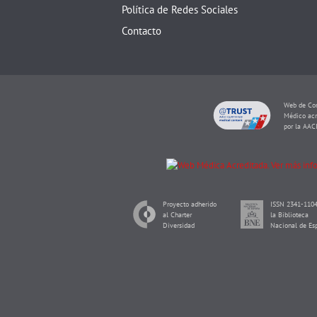
Política de Redes Sociales
Contacto
Web de Con
Médico acr
por la AAC
Proyecto adherido
ISSN 2341-1104
al Charter
la Biblioteca
Diversidad
Nacional de Es