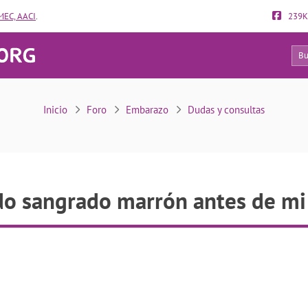
EC, AACI
.
239K
16
He tenido sangrado marrón antes de mi periodo
Inicio
Foro
Embarazo
Dudas y consultas
do sangrado marrón antes de mi