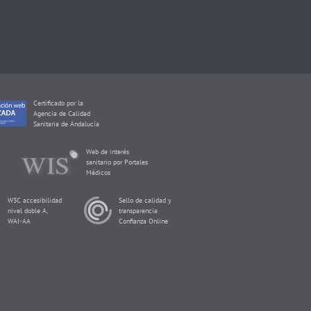
Certificado por la
Agencia de Calidad
Sanitaria de Andalucía
Web de interés
sanitario por Portales
Médicos
W3C accesibilidad
Sello de calidad y
nivel doble A,
transparencia
WAI-AA
Confianza Online