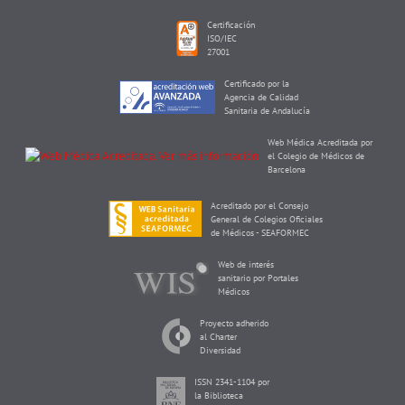
Certificación
ISO/IEC
27001
Certificado por la
Agencia de Calidad
Sanitaria de Andalucía
Web Médica Acreditada por
el Colegio de Médicos de
Barcelona
Acreditado por el Consejo
General de Colegios Oficiales
de Médicos - SEAFORMEC
Web de interés
sanitario por Portales
Médicos
Proyecto adherido
al Charter
Diversidad
ISSN 2341-1104 por
la Biblioteca