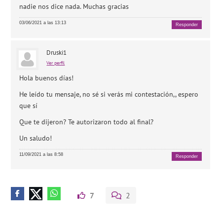
nadie nos dice nada. Muchas gracias
03/06/2021 a las 13:13
Responder
Druski1
Ver perfil
Hola buenos días!
He leído tu mensaje, no sé si verás mi contestación,, espero
que sí
Que te dijeron? Te autorizaron todo al final?
Un saludo!
11/09/2021 a las 8:58
Responder
7
2