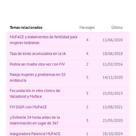
Temas relacionados
Mensajes
Último
MUFACE y tratamientos de fertilidad para
4
11/06/2020
mujeres lesbianas
Tasa de éxito acumulativa en la IA
4
18/06/2018
Podria ser madre otra vez con FIV
2
11/02/2016
Pareja mujeres y problemas en SS
5
14/11/2020
Andalucía
Fecundación in vitro clinico de
3
25/03/2023
Valladolid y Muface
FIV DGPI con MUFACE
2
15/08/2021
¿Ovitrelle 24 horas antes de la
3
21/05/2020
inseminación en lugar de 36?
Aseguradora Palencia MUFACE
1
28/10/2024