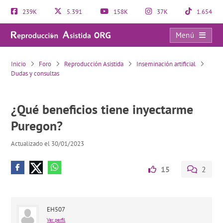
239K
5.391
158K
37K
1.654
Menú
¿Qué beneficios tiene inyectarme Puregon?
Inicio
Foro
Reproducción Asistida
Inseminación artificial
Dudas y consultas
¿Qué beneficios tiene inyectarme
Puregon?
Actualizado el 30/01/2023
15
2
EH507
Ver perfil