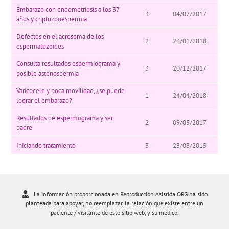
Embarazo con endometriosis a los 37
3
04/07/2017
años y criptozooespermia
Defectos en el acrosoma de los
2
23/01/2018
espermatozoides
Consulta resultados espermiograma y
3
20/12/2017
posible astenospermia
Varicocele y poca movilidad, ¿se puede
1
24/04/2018
lograr el embarazo?
Resultados de espermograma y ser
2
09/05/2017
padre
Iniciando tratamiento
3
23/03/2015
La información proporcionada en Reproducción Asistida ORG ha sido
planteada para apoyar, no reemplazar, la relación que existe entre un
paciente / visitante de este sitio web, y su médico.