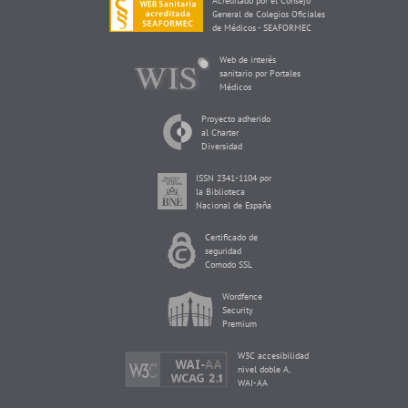
Acreditado por el Consejo
General de Colegios Oficiales
de Médicos - SEAFORMEC
Web de interés
sanitario por Portales
Médicos
Proyecto adherido
al Charter
Diversidad
ISSN 2341-1104 por
la Biblioteca
Nacional de España
Certificado de
seguridad
Comodo SSL
Wordfence
Security
Premium
W3C accesibilidad
nivel doble A,
WAI-AA