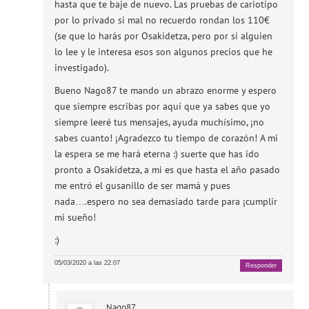
hasta que te baje de nuevo. Las pruebas de cariotipo
por lo privado si mal no recuerdo rondan los 110€
(se que lo harás por Osakidetza, pero por si alguien
lo lee y le interesa esos son algunos precios que he
investigado).
Bueno Nago87 te mando un abrazo enorme y espero
que siempre escribas por aquí que ya sabes que yo
siempre leeré tus mensajes, ayuda muchísimo, ¡no
sabes cuanto! ¡Agradezco tu tiempo de corazón! A mi
la espera se me hará eterna :) suerte que has ido
pronto a Osakidetza, a mi es que hasta el año pasado
me entró el gusanillo de ser mamá y pues
nada….espero no sea demasiado tarde para ¡cumplir
mi sueño!
:)
05/03/2020 a las 22:07
Responder
Nago87