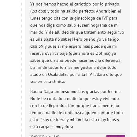
Ya nos hemos hecho el cariotipo por lo privado
(los dos) y todo ha salido perfecto. Ahora bien el
lunes tengo cita con la ginecóloga de IVF para
que nos diga como salió el seminograma de mi
marido. Y de allí decidir que tratamiento seguir. Jo
es una pasta no sabes! Pero bueno yo ya tengo
casi 39 y pues si me espero mas puede que mi
reserva ovárica baje (que ahora es Optima) ya
sabes que un año puede hacer mucha diferencia.
En fin de todas formas me gustaría dejar todo
atado en Osakidetza por si la FIV fallara o lo que
sea en esta clínica.
Bueno Nago un beso muchas gracias por leerme.
No le he contado a nadie lo que estoy viviendo
con lo de Reproducción porque francamente no
tengo a nadie de confianza a quien contarle todo
esto :( soy de fuera y mi familia esta muy lejos y
está carga es muy dura
22/05/2020 a las 13:05