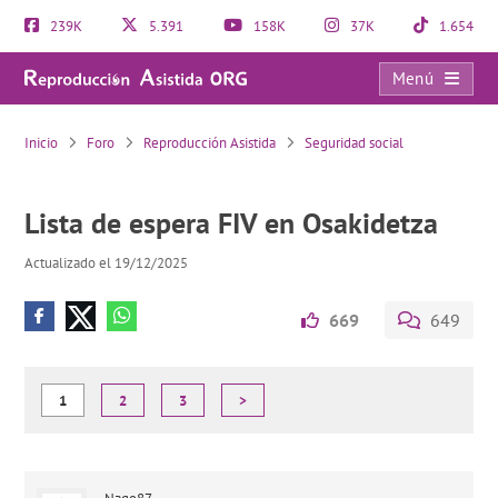
239K
5.391
158K
37K
1.654
Menú
Lista de espera FIV en Osakidetza
Inicio
Foro
Reproducción Asistida
Seguridad social
Lista de espera FIV en Osakidetza
Actualizado el 19/12/2025
669
649
1
2
3
>