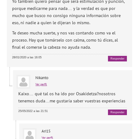
Yo tambien quiero pensar que será estimulación y punción,
porque medicarme para nada… y la verdad es que por
mucho que busco no consigo ninguna información sobre
eso, ni nadie a quien le dijeran lo mismo.
Te deseo mucha suerte, y nos vas contando como va el
proceso. Hay que tomárselo con calma, como tú dices, al
final el comerse la cabeza no ayuda nada.
28/01/2020 a las 16:05
Responder
Nikanto
Ver perfil
Kaixo… qué tal os ha ido por Osakidetza?nosotros
tenemos duda…me gustaría saber vuestras experiencias
25/05/2022 a las 21:51
Responder
Ari15
Ver perfil