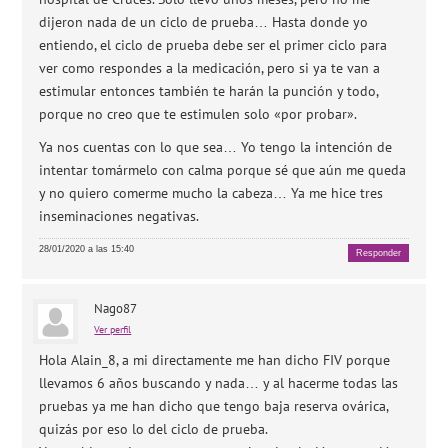
dijeron nada de un ciclo de prueba… Hasta donde yo
entiendo, el ciclo de prueba debe ser el primer ciclo para
ver como respondes a la medicación, pero si ya te van a
estimular entonces también te harán la punción y todo,
porque no creo que te estimulen solo «por probar».
Ya nos cuentas con lo que sea… Yo tengo la intención de
intentar tomármelo con calma porque sé que aún me queda
y no quiero comerme mucho la cabeza… Ya me hice tres
inseminaciones negativas.
28/01/2020 a las 15:40
Responder
Nago87
Ver perfil
Hola Alain_8, a mi directamente me han dicho FIV porque
llevamos 6 años buscando y nada… y al hacerme todas las
pruebas ya me han dicho que tengo baja reserva ovárica,
quizás por eso lo del ciclo de prueba.