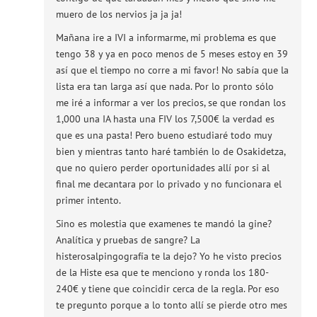
muero de los nervios ja ja ja!
Mañana ire a IVI a informarme, mi problema es que
tengo 38 y ya en poco menos de 5 meses estoy en 39
así que el tiempo no corre a mi favor! No sabía que la
lista era tan larga así que nada. Por lo pronto sólo
me iré a informar a ver los precios, se que rondan los
1,000 una IA hasta una FIV los 7,500€ la verdad es
que es una pasta! Pero bueno estudiaré todo muy
bien y mientras tanto haré también lo de Osakidetza,
que no quiero perder oportunidades allí por si al
final me decantara por lo privado y no funcionara el
primer intento.
Sino es molestia que examenes te mandó la gine?
Analítica y pruebas de sangre? La
histerosalpingografía te la dejo? Yo he visto precios
de la Histe esa que te menciono y ronda los 180-
240€ y tiene que coincidir cerca de la regla. Por eso
te pregunto porque a lo tonto allí se pierde otro mes