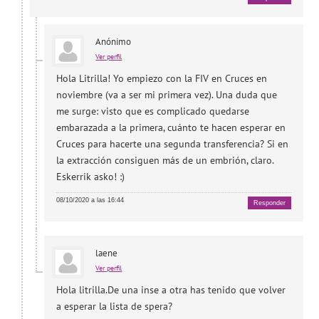
Anónimo
Ver perfil
Hola Litrilla! Yo empiezo con la FIV en Cruces en
noviembre (va a ser mi primera vez). Una duda que
me surge: visto que es complicado quedarse
embarazada a la primera, cuánto te hacen esperar en
Cruces para hacerte una segunda transferencia? Si en
la extracción consiguen más de un embrión, claro.
Eskerrik asko! :)
08/10/2020 a las 16:44
Responder
laene
Ver perfil
Hola litrilla.De una inse a otra has tenido que volver
a esperar la lista de spera?