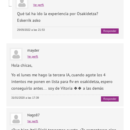
Ver perfil
Qué tal ha ido la experiencia por Osakidetza?
Eskerrik asko
25/05/2022 a las 21:53
Responder
mayder
Ver perfil
Hola chicas,
Yo el lunes me hago la tercera IA, cuando agote los 4
intentos me ponen en lista para fiv en osakidetza, espero
conseguirlo antes… soy de Vitoria 🍀🍀 a las demàs
31/01/2020 a las 17:39
Responder
Nago87
Ver perfil