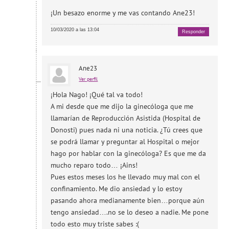
¡Un besazo enorme y me vas contando Ane23!
10/03/2020 a las 13:04
Responder
Ane23
Ver perfil
¡Hola Nago! ¡Qué tal va todo!
A mi desde que me dijo la ginecóloga que me
llamarían de Reproducción Asistida (Hospital de
Donosti) pues nada ni una noticia. ¿Tú crees que
se podrá llamar y preguntar al Hospital o mejor
hago por hablar con la ginecóloga? Es que me da
mucho reparo todo… ¡Ains!
Pues estos meses los he llevado muy mal con el
confinamiento. Me dio ansiedad y lo estoy
pasando ahora medianamente bien…porque aún
tengo ansiedad….no se lo deseo a nadie. Me pone
todo esto muy triste sabes :(