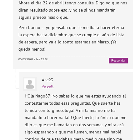
Ahora el día 22 de abril tengo consulta. Digo yo que nos
dirán resultado sobre eso, y no se si nos mandarán
alguna prueba más o que..
Pero bueno… yo pensaba que se me iba a hacer eterna
la espera hasta diciembre que se cumple el año de lista
de espera, pero ya a lo tonto estamos en Marzo. ¡Ya
queda menos!
05/03/2020 a las 13:05
Responder
Ane23
Ver perfil
HOla Nago87: No sabes lo que me estás ayudando al
contestarme todas esas preguntas. Que suerte has
tenido con tu ginecóloga! A mi la mía no me ha
mandado a hacer nada!!! Que fuerte, lo único que me
dijo es que me llamarían en dos semanas y mira acá
sigo esperando a que me llamen, menos mal hablé
contigo de que tardaban mes y medio que sino me