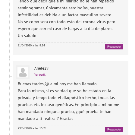
Tengo que decir que a mi marido no le han repetido
seminogramas, únicamente serologías, nuestra
infertilidad es debida a un factor masculino severo.
No se como sera con todo esto del corona virus pero
espero que con mi caso de hagas a la día de plazos.
Un saludo
21/04/2020 a las 9:14
Responder
Anele29
Ver perfil
Buenas tardes,😃 a mi hoy me han llamado
Para lo mismo, si es verdad que yo he estado en la
privada y tengo todo el diagnóstico hecho, todas las
pruebas etc. incluso genéticas. En principio a mi no me
han mandado ninguna prueba, ¿qué prueba te han
mandado a ti realizar? Gracias
23/04/2020 a las 15:24
Responder