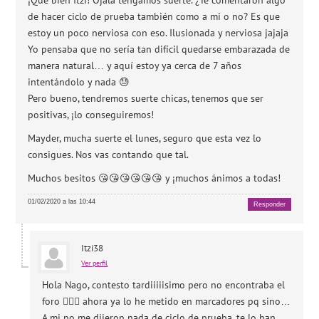
¡Que bien Itzi! Ojalá tengamos suerte. ¿Te comentaron algo
de hacer ciclo de prueba también como a mi o no? Es que
estoy un poco nerviosa con eso. Ilusionada y nerviosa jajaja
Yo pensaba que no sería tan difícil quedarse embarazada de
manera natural… y aquí estoy ya cerca de 7 años
intentándolo y nada 😓
Pero bueno, tendremos suerte chicas, tenemos que ser
positivas, ¡lo conseguiremos!
Mayder, mucha suerte el lunes, seguro que esta vez lo
consigues. Nos vas contando que tal.
Muchos besitos 😘😘😘😘😘😘 y ¡muchos ánimos a todas!
01/02/2020 a las 10:44
Responder
Itzi38
Ver perfil
Hola Nago, contesto tardiiiiisimo pero no encontraba el
foro 🤦🏼‍♀️ ahora ya lo he metido en marcadores pq sino…
A mi no me dijeron nada de ciclo de prueba, te lo han