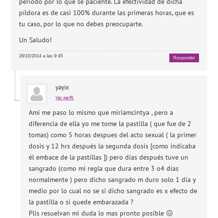
periodo por lo que sé paciente. La efectividad de dicha
píldora es de casi 100% durante las primeras horas, que es
tu caso, por lo que no debes preocuparte.
Un Saludo!
28/10/2014 a las 9:45
Responder
yayix
Ver perfil
Ami me paso lo mismo que miriamcintya , pero a
diferencia de ella yo me tome la pastilla ( que fue de 2
tomas) como 5 horas despues del acto sexual ( la primer
dosis y 12 hrs después la segunda dosis [como indicaba
él embace de la pastillas ]) pero días después tuve un
sangrado (como mi regla que dura entre 3 o4 días
normalmente ) pero dicho sangrado m duro solo 1 día y
medio por lo cual no se si dicho sangrado es x efecto de
la pastilla o si quede embarazada ?
Plis resuelvan mi duda lo mas pronto posible 😖