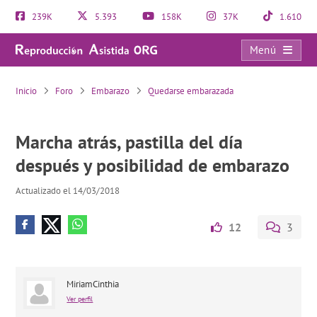
239K
5.393
158K
37K
1.610
Menú
Marcha atrás, pastilla del día después y posibilidad de embarazo
Inicio
Foro
Embarazo
Quedarse embarazada
Marcha atrás, pastilla del día
después y posibilidad de embarazo
Actualizado el 14/03/2018
12
3
MiriamCinthia
Ver perfil