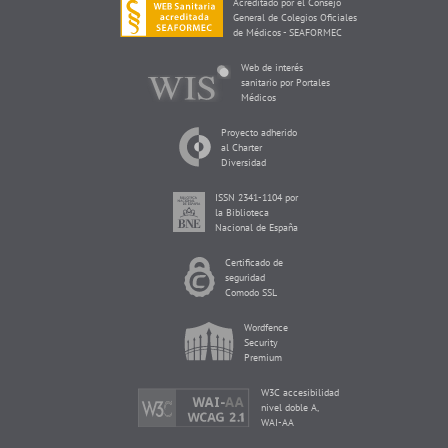
Acreditado por el Consejo
General de Colegios Oficiales
de Médicos - SEAFORMEC
Web de interés
sanitario por Portales
Médicos
Proyecto adherido
al Charter
Diversidad
ISSN 2341-1104 por
la Biblioteca
Nacional de España
Certificado de
seguridad
Comodo SSL
Wordfence
Security
Premium
W3C accesibilidad
nivel doble A,
WAI-AA