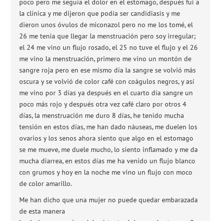
poco pero me seguía el dolor en el estómago, después fui a
la clínica y me dijeron que podía ser candidiasis y me
dieron unos óvulos de miconazol pero no me los tomé, el
26 me tenia que llegar la menstruación pero soy irregular;
el 24 me vino un flujo rosado, el 25 no tuve el flujo y el 26
me vino la menstruación, primero me vino un montón de
sangre roja pero en ese mismo día la sangre se volvió más
oscura y se volvió de color café con coágulos negros, y así
me vino por 3 días ya después en el cuarto día sangre un
poco más rojo y después otra vez café claro por otros 4
días, la menstruación me duro 8 días, he tenido mucha
tensión en estos días, me han dado náuseas, me duelen los
ovarios y los senos ahora siento que algo en el estomago
se me mueve, me duele mucho, lo siento inflamado y me da
mucha diarrea, en estos días me ha venido un flujo blanco
con grumos y hoy en la noche me vino un flujo con moco
de color amarillo.
Me han dicho que una mujer no puede quedar embarazada
de esta manera