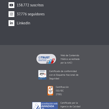
158.772 suscritos
37.776 seguidores
LinkedIn
Web de Contenido
Médico acreditada
por la AACI
Certificado de conformidad
con el Esquema Nacional de
Seguridad
Certificación
ISO/IEC
27001
Certificado por la
Agencia de Calidad