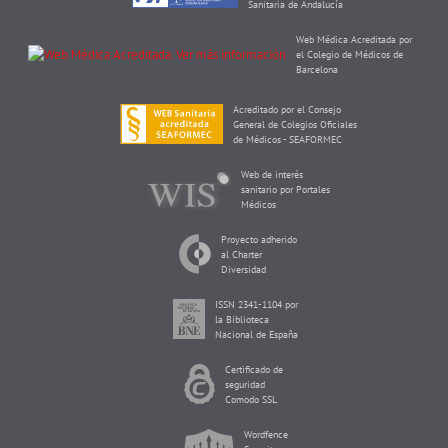
Sanitaria de Andalucía
Web Médica Acreditada por
el Colegio de Médicos de
Barcelona
Acreditado por el Consejo
General de Colegios Oficiales
de Médicos - SEAFORMEC
Web de interés
sanitario por Portales
Médicos
Proyecto adherido
al Charter
Diversidad
ISSN 2341-1104 por
la Biblioteca
Nacional de España
Certificado de
seguridad
Comodo SSL
Wordfence