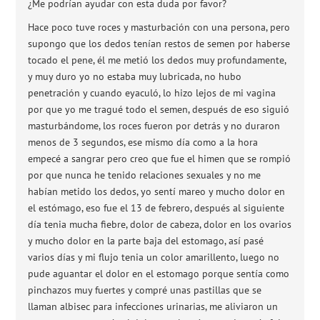
¿Me podrían ayudar con esta duda por favor?
Hace poco tuve roces y masturbación con una persona, pero
supongo que los dedos tenían restos de semen por haberse
tocado el pene, él me metió los dedos muy profundamente,
y muy duro yo no estaba muy lubricada, no hubo
penetración y cuando eyaculó, lo hizo lejos de mi vagina
por que yo me tragué todo el semen, después de eso siguió
masturbándome, los roces fueron por detrás y no duraron
menos de 3 segundos, ese mismo día como a la hora
empecé a sangrar pero creo que fue el himen que se rompió
por que nunca he tenido relaciones sexuales y no me
habían metido los dedos, yo sentí mareo y mucho dolor en
el estómago, eso fue el 13 de febrero, después al siguiente
día tenia mucha fiebre, dolor de cabeza, dolor en los ovarios
y mucho dolor en la parte baja del estomago, así pasé
varios días y mi flujo tenia un color amarillento, luego no
pude aguantar el dolor en el estomago porque sentía como
pinchazos muy fuertes y compré unas pastillas que se
llaman albisec para infecciones urinarias, me aliviaron un