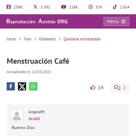
239K
5.391
158K
37K
1.654
Menú
Menstruación Café
Inicio
Foro
Embarazo
Quedarse embarazada
Menstruación Café
Actualizado el 11/03/2015
24
2
Angela99
Ver perfil
Buenos Dias