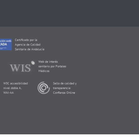
Certificado por la
Agencia de Calidad
Sanitaria de Andalucía
Web de interés
sanitario por Portales
Médicos
W3C accesibilidad
Sello de calidad y
nivel doble A,
transparencia
WAI-AA
Confianza Online