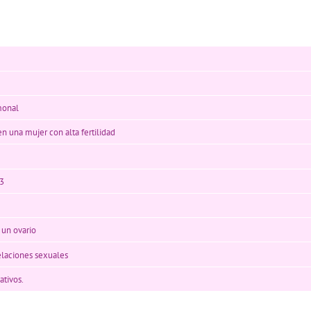
monal
en una mujer con alta fertilidad
 3
 un ovario
laciones sexuales
ativos.