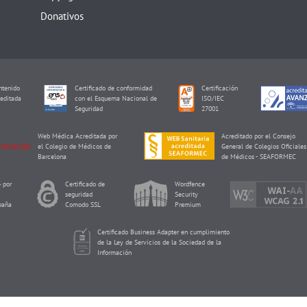
Donativos
tenido
Certificado de conformidad
Certificación
editada
con el Esquema Nacional de
ISO/IEC
I
Seguridad
27001
Web Médica Acreditada por
Acreditado por el Consejo
el Colegio de Médicos de
General de Colegios Oficiales
Barcelona
de Médicos - SEAFORMEC
 por
Certificado de
Wordfence
seguridad
Security
paña
Comodo SSL
Premium
Certificado Business Adapter en cumplimiento
de la Ley de Servicios de la Sociedad de la
Información
Reproducción Asistida ORG Copyright © 2026 de Eureka Fertility.