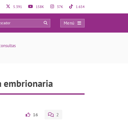
5.391
158K
37K
1.654
Menú
0
consultas
a embrionaria
16
2