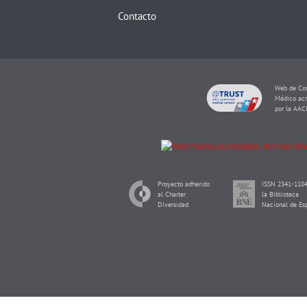
Contacto
Web de Con
Médico acr
por la AAC
Proyecto adherido
ISSN 2341-1104
al Charter
la Biblioteca
Diversidad
Nacional de Es