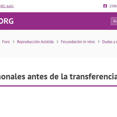
EC, AACI
.
239K
14
ormonales antes de la transferencia embrionaria
Foro
Reproducción Asistida
Fecundación in vitro
Dudas y 
onales antes de la transferenci