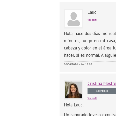
Lauc
Ver perfil
Hola, hace dos días me real
minutos, luego en mi casa,
cabeza y dolor en el área 
hacer, si es normal. A algui
30/06/2014 a las 18:08
Cristina
Mestr
Embrióloga
Ver perfil
Hola Lauc,
Un sangrado leve o expulsar