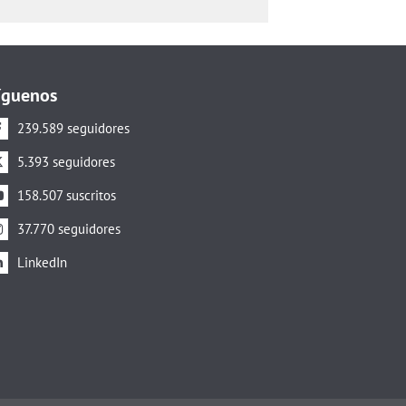
íguenos
239.589 seguidores
5.393 seguidores
158.507 suscritos
37.770 seguidores
LinkedIn