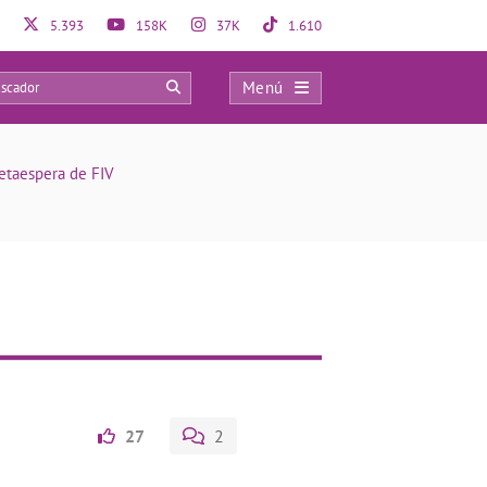
5.393
158K
37K
1.610
Menú
0
etaespera de FIV
27
2