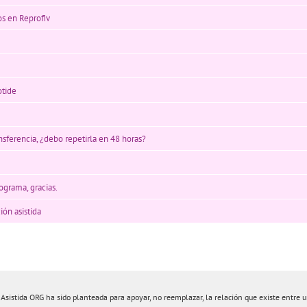
s en Reprofiv
otide
nsferencia, ¿debo repetirla en 48 horas?
grama, gracias.
ón asistida
istida ORG ha sido planteada para apoyar, no reemplazar, la relación que existe entre un 