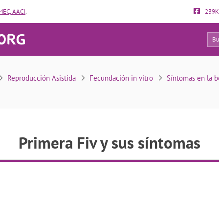
EC, AACI
.
239K
25
Primera Fiv y sus síntomas
Reproducción Asistida
Fecundación in vitro
Síntomas en la b
Primera Fiv y sus síntomas